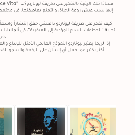
إنها سبب عيش روعة الحياة، والتمتع بعاطفتها، في مجتمع
كيف تفكر على طريقة ليوناردو دافنشي حقق إنتشاراً واسعاً 
تجربة "الخطوات السبع المؤدية إلى العبقرية"، في ألمانيا، اليابان،
فر

إذ، لربما يعتبر ليوناردو النموذج العالمي الأمثل للإبداع وا
أكثر بكثير مما فعل أي إنسان على الرفعة والسمو، لقد 
طالبوا وبوسائل شتّى، إن عبر البريد العادي أو عبر البريد
برناربيرنسون، الذي يعتبر واحداً من أشهر النقّاد الفنيين في ال
جاء تصميم هذا الكتاب ليلامس كل شيء في حياتك، ويعيد لك الطريق للبدء في رحلة تجربة الحياة مع دافنشي.