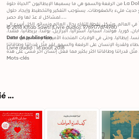
من الرفعة والسمو هي ما يسميها الإيطاليون "الحياة حلوة La Dolce Vita"، فلماذا تلك الرغبة بالتفكير على طريقة ليوناردو؟... 
 حديث مليء بالضغوطات، يستوجب التفكير والتخطيط وإيجاد حلول 
لمشاكل لا عدّ لها ولا حصر.

في العالم، وشكل نقطة إلتقاء رجال العالم ونسائه، الكل أسرع إلى 
© 2018 Kitab Sawti (Livre audio): 9789177874980
 كوريا، هولندا، أسبانيا، أستراليا، البرازيل، بولندا، بريطانيا، فنلندا، 
نسا، إيطاليا، وحتى في الولايات المتحدة الأميركية وكندا. ولكن لماذا؟.
Date de publication
لعطاء ولقدرة الإنسان على الرفعة والسمو، لقد مثّل قدراتنا وطاقاتنا 
Livre audio : 16 août 2018
مثّل قدراتنا وطاقاتنا اكثر بكثير مما فعل إنسان آخر مشى على هذه 
الأرض، لذا فالرغبة بالسير على خطى "المعلم" Maestro، تحولت إلى القاسم المشترك بين جميع القرّاء في العالم الأوسع الذين 
Mots-clés
 الإلكتروني وعبر الإتصال الشخصي أحياناً لوضع كتاب تطبيقي، يسهّل 
التعامل مع مبادئ ليوناردو.

عالم، قال: "ما لمس ليوناردو شيئاً إلا وحوّله إلى جمال خالد"، ولهذا، 
 ...