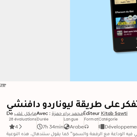
tre
كر على طريقة ليوناردو دافنشي
Kitab Sawti
Éditeur
محمد براء حمزة
Avec :
مايكل غلب
De
28 évaluations
Durée
Langue
Format
Catégorie
4
7h 34min
Arabe
Développement
فيه الوداعة مع الرفعة والسمو" كما يقول ستندهال، هذه النوعية 