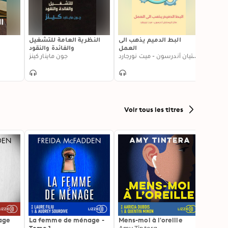
 وسيلة
البط الدميم يذهب الى
النظرية العامة للتشغيل
لدولية
العمل
والفائدة والنقود
هانز كريستيان أندرسون - ميت نورجارد
جون ماينار كينز
Voir tous les titres
age
La femme de ménage -
Mens-moi à l'oreille
Et la 