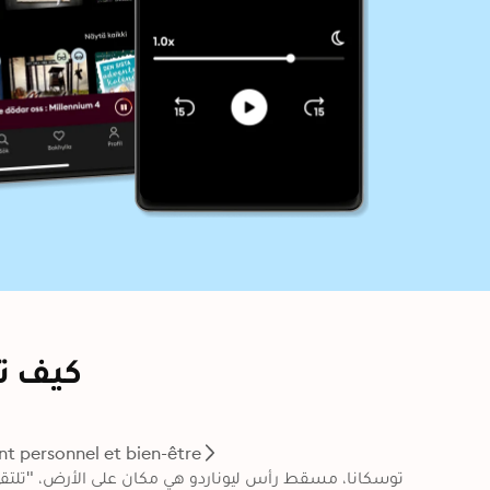
كيف تف
 personnel et bien-être
توسكانا، مسقط رأس ليوناردو هي مكان على الأرض، "تلتقي 