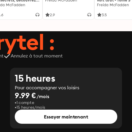
 secrets, découvrez
Freida McFadden
voit tout - Tome 3
siens ...
ida McFadden
Freida McFadden
.6
2.9
3.5
ytel :
nt
Annulez à tout moment
15 heures
Pour accompagner vos loisirs
9.99 €
/mois
1 compte
15 heures/mois
Essayer maintenant