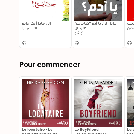
لحب
ماذا الآن يا آدم "كتاب عن
إلى ماذا أنت جائع
كين
الرجال"
ديباك شوبرا
أوشو
Pour commencer
La locataire - Le
Le Boyfriend
La 