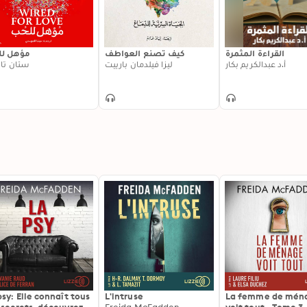
القراءة المثمرة
كيف تصنع العواطف
مؤهل ل
أ.د عبدالكريم بكار
ليزا فيلدمان بارييت
ستان تات
psy: Elle connaît tous
L'intruse
La femme de mén