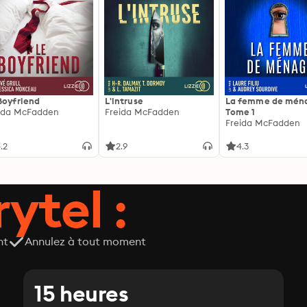
Boyfriend
L'intruse
La femme de ména
ida McFadden
Freida McFadden
Tome 1
Freida McFadden
.2
2.9
4.3
ytel :
nt
Annulez à tout moment
15 heures