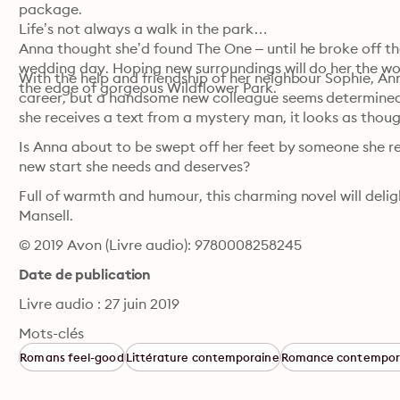
package.

Life’s not always a walk in the park…

Anna thought she’d found The One – until he broke off th
wedding day. Hoping new surroundings will do her the wor
With the help and friendship of her neighbour Sophie, Ann
the edge of gorgeous Wildflower Park.
career, but a handsome new colleague seems determined 
she receives a text from a mystery man, it looks as thou
Is Anna about to be swept off her feet by someone she real
new start she needs and deserves?
Full of warmth and humour, this charming novel will delig
Mansell.
© 2019 Avon (Livre audio): 9780008258245
Date de publication
Livre audio : 27 juin 2019
Mots-clés
Romans feel-good
Littérature contemporaine
Romance contempor