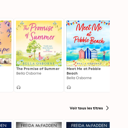
The Promise of Summer
Meet Me at Pebble
A Per
Bella Osborne
Beach
Chris
Bella Osborne
Philli
Voir tous les titres