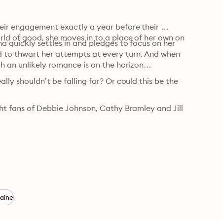
eir engagement exactly a year before their 
ld of good, she moves in to a place of her own on 
a quickly settles in and pledges to focus on her 
to thwart her attempts at every turn. And when 
gh an unlikely romance is on the horizon…
ly shouldn’t be falling for? Or could this be the 
ht fans of Debbie Johnson, Cathy Bramley and Jill 
aine