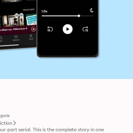
gorie
iction
r-part serial. This is the complete story in one 