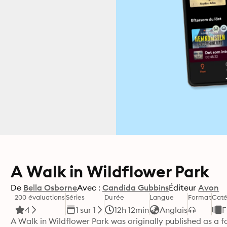
A Walk in Wildflower Park
De
Bella Osborne
Avec :
Candida Gubbins
Éditeur
Avon
200 évaluations
Séries
Durée
Langue
Format
Caté
4
1 sur 1
12h 12min
Anglais
F
A Walk in Wildflower Park was originally published as a fou