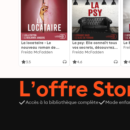
La locataire - Le
La psy: Elle connaît tous
Le 
nouveau roman de
vos secrets, découvrez
Fre
l'autrice de La femme
Freida McFadden
les siens ...
Freida McFadden
de ménage
3.5
4.6
4
L’offre Stor
Accès à la bibliothèque complète
Mode enfa