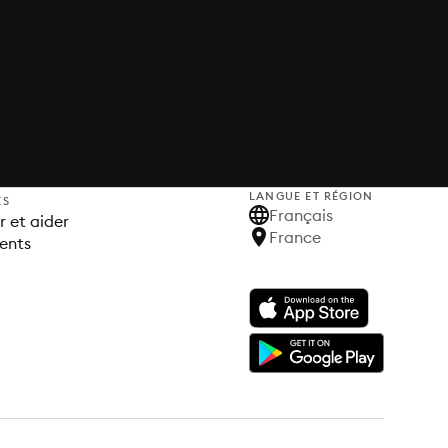
LANGUE ET RÉGION
ES
Français
 et aider
France
ents