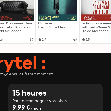
psy: Elle connaît tous
L'intruse
La femme de mén
 secrets, découvrez
Freida McFadden
voit tout - Tome 3
siens ...
ida McFadden
Freida McFadden
.6
2.9
3.5
ytel :
nt
Annulez à tout moment
15 heures
Pour accompagner vos loisirs
9.99 €
/mois