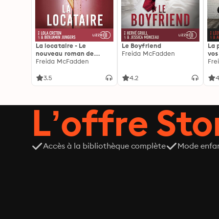
La locataire - Le
Le Boyfriend
La 
nouveau roman de
Freida McFadden
vos
l'autrice de La femme
Freida McFadden
les 
Fre
de ménage
3.5
4.2
4
L’offre Stor
Accès à la bibliothèque complète
Mode enfa