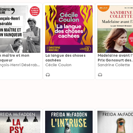
 maître et mon
La langue des choses
Madelaine avant l
nqueur
cachées
Prix Goncourt des
François-Henri Désérable
Cécile Coulon
lycéens 2024 - Suiv
Sandrine Collette
entretien avec l'a