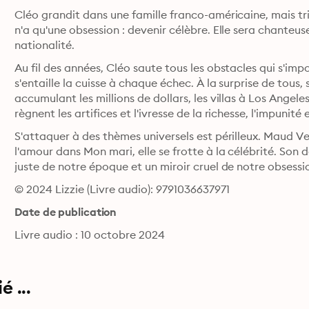
Cléo grandit dans une famille franco-américaine, mais tris
n'a qu'une obsession : devenir célèbre. Elle sera chanteuse :
nationalité.
Au fil des années, Cléo saute tous les obstacles qui s'impo
s'entaille la cuisse à chaque échec. À la surprise de tous,
accumulant les millions de dollars, les villas à Los Ange
règnent les artifices et l'ivresse de la richesse, l'impunité
S'attaquer à des thèmes universels est périlleux. Maud Ven
l'amour dans Mon mari, elle se frotte à la célébrité. Son d
juste de notre époque et un miroir cruel de notre obses
© 2024 Lizzie (Livre audio): 9791036637971
Date de publication
Livre audio : 10 octobre 2024
 ...