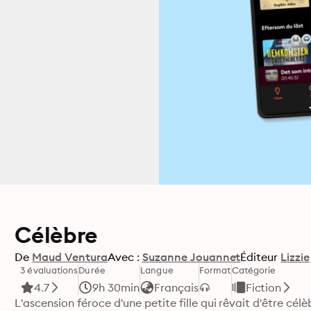
Célèbre
De
Maud Ventura
Avec :
Suzanne Jouannet
Éditeur
Lizzie
3 évaluations
Durée
Langue
Format
Catégorie
4.7
9h 30min
Français
Fiction
L'ascension féroce d'une petite fille qui rêvait d'être célèb