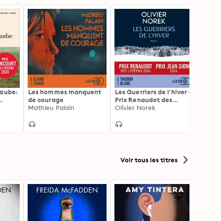
'aube:
Les hommes manquent
Les Guerriers de l'hiver -
Le Voy
de courage
Prix Renaudot des
Chris
i d'un
Mathieu Palain
Lycéens 2024
Olivier Norek
utrice
Voir tous les titres