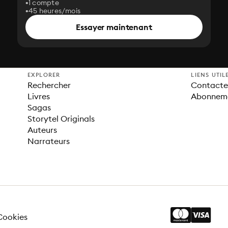
1 compte
45 heures/mois
Essayer maintenant
EXPLORER
LIENS UTIL
Rechercher
Contacter
Livres
Abonnem
Sagas
Storytel Originals
Auteurs
Narrateurs
Cookies