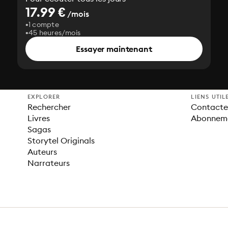
17.99 €
/mois
1 compte
45 heures/mois
Essayer maintenant
EXPLORER
LIENS UTIL
Rechercher
Contacter
Livres
Abonnem
Sagas
Storytel Originals
Auteurs
Narrateurs