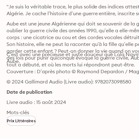
"Je suis la véritable trace, le plus solide des indices att
Aube est une jeune Algérienne qui doit se souvenir de la g
oublier la guerre civile des années 1990, qu’elle a elle-m
corps : une cicatrice au cou et des cordes vocales détruite
Son histoire, elle ne peut la raconter qu’à la fille qu’elle 
garder cette enfant ? Peut-on donner la vie quand on vou
C'est avec une précieuse et juste douceur que Lola Nay
des lois pour punir quiconque évoque la guerre civile, Aub
Aube. 
tout a débuté, et où les morts lui répondront peut-être. 
Couverture : D’après photo © Raymond Depardon / Ma
© 2024 Gallimard Audio (Livre audio): 9782073098580
Date de publication
Livre audio : 15 août 2024
Mots-clés
Prix Littéraires