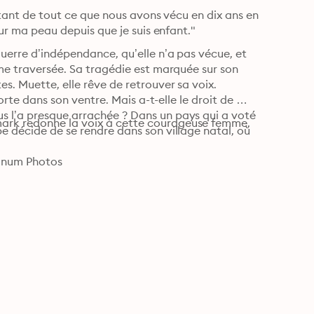
estant de tout ce que nous avons vécu en dix ans en 
Algérie. Je cache l’histoire d’une guerre entière, inscrite sur ma peau depuis que je suis enfant." 
uerre d’indépendance, qu’elle n’a pas vécue, et 
ême traversée. Sa tragédie est marquée sur son 
s. Muette, elle rêve de retrouver sa voix. 

porte dans son ventre. Mais a-t-elle le droit de 
s l’a presque arrachée ? Dans un pays qui a voté 
mark redonne la voix à cette courageuse femme, 
e décide de se rendre dans son village natal, où 
gnum Photos