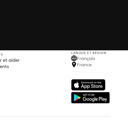
LANGUE ET RÉGION
ES
Français
 et aider
France
ents