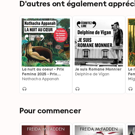
D'autres ont également apprécié
La nuit au coeur - Prix
Je suis Romane Monnier
Le 
Femina 2025 - Prix
Delphine de Vigan
Fem
Goncourt des Lycéens
Nathacha Appanah
Rom
Mig
2025 - Prix Renaudot des
fra
Lycéens 2025
Pour commencer