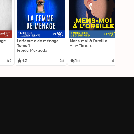
age
La femme de ménage -
Mens-moi à l'oreille
La Pr
Tome 1
Amy Tintera
Freid
Freida McFadden
4.3
3.6
4.3