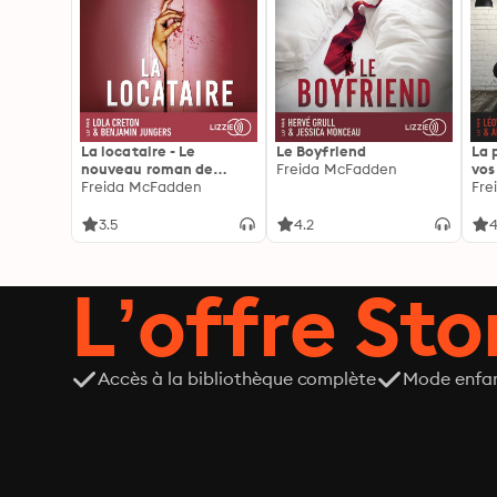
La locataire - Le
Le Boyfriend
La 
nouveau roman de
Freida McFadden
vos
l'autrice de La femme
Freida McFadden
les 
Fre
de ménage
3.5
4.2
4
L’offre Stor
Accès à la bibliothèque complète
Mode enfa