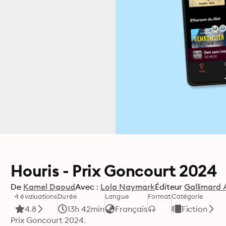
Houris - Prix Goncourt 2024
De
Kamel Daoud
Avec :
Lola Naymark
Éditeur
Gallimard 
4 évaluations
Durée
Langue
Format
Catégorie
4.8
13h 42min
Français
Fiction
Prix Goncourt 2024. 