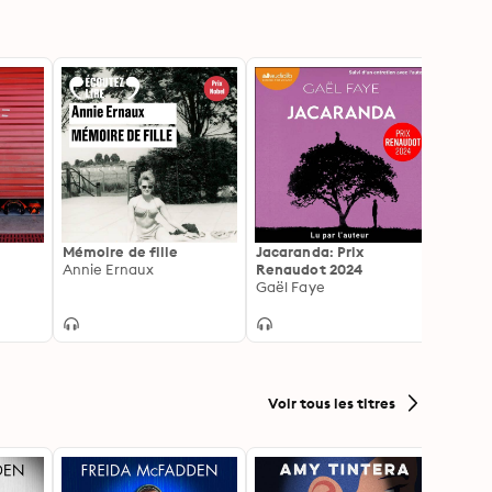
Mémoire de fille
Jacaranda: Prix
Le ma
Annie Ernaux
Renaudot 2024
Giulia
Gaël Faye
Voir tous les titres