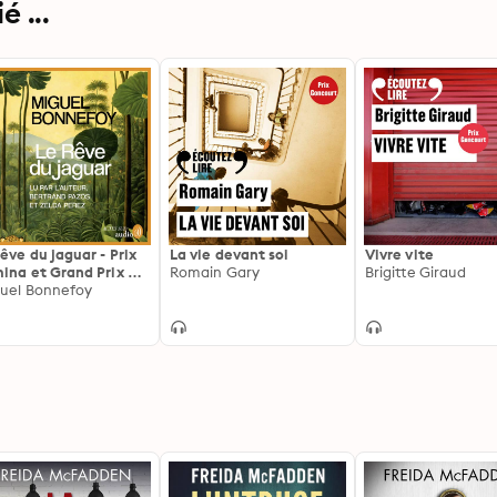
 ...
rêve du jaguar - Prix
La vie devant soi
Vivre vite
ina et Grand Prix du
Romain Gary
Brigitte Giraud
an de l'Académie
uel Bonnefoy
nçaise 2024