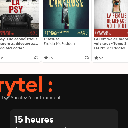
psy: Elle connaît tous
L'intruse
La femme de mén
 secrets, découvrez
Freida McFadden
voit tout - Tome 3
siens ...
ida McFadden
Freida McFadden
.6
2.9
3.5
ytel :
nt
Annulez à tout moment
15 heures