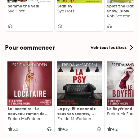
Sammy the Seal
Stanley
Splat the Cat: B
Syd Hoff
Syd Hoff
Snow, Blow
Rob Scotton
Pour commencer
Voir tous les titres
La locataire - Le
La psy: Elle connaît
Le Boyfriend
nouveau roman de
tous vos secrets,
Freida McFadde
l'autrice de La femme
Freida McFadden
découvrez les siens ...
Freida McFadden
de ménage
3.5
4.6
4.2