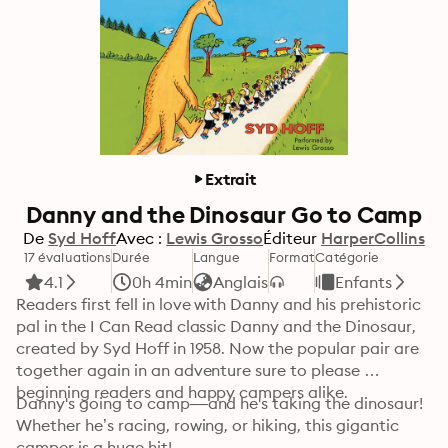
Extrait
Danny and the Dinosaur Go to Camp
De
Syd Hoff
Avec :
Lewis Grosso
Éditeur
HarperCollins
17 évaluations
Durée
Langue
Format
Catégorie
4.1
0h 4min
Anglais
Enfants
Readers first fell in love with Danny and his prehistoric 
pal in the I Can Read classic Danny and the Dinosaur, 
created by Syd Hoff in 1958. Now the popular pair are 
together again in an adventure sure to please 
beginning readers and happy campers alike.
Danny's going to camp––and he's taking the dinosaur! 
Whether he’s racing, rowing, or hiking, this gigantic 
camper is a huge hit! 