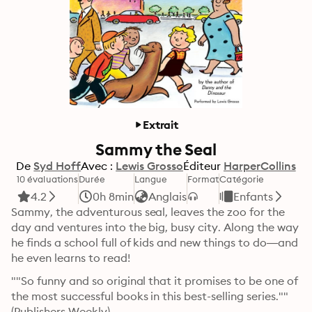
Extrait
Sammy the Seal
De
Syd Hoff
Avec :
Lewis Grosso
Éditeur
HarperCollins
10 évaluations
Durée
Langue
Format
Catégorie
4.2
0h 8min
Anglais
Enfants
Sammy, the adventurous seal, leaves the zoo for the 
day and ventures into the big, busy city. Along the way 
he finds a school full of kids and new things to do—and 
he even learns to read!
""So funny and so original that it promises to be one of 
the most successful books in this best-selling series."" 
(Publishers Weekly)