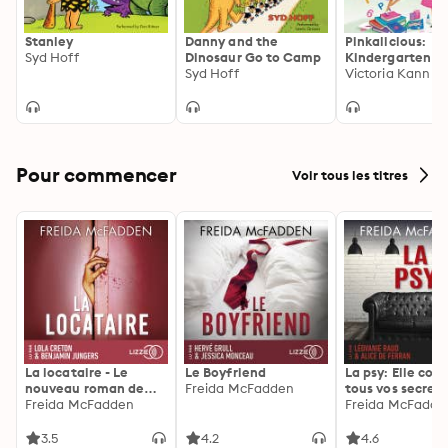
Stanley
Danny and the
Pinkalicious:
Syd Hoff
Dinosaur Go to Camp
Kindergarten F
Syd Hoff
Victoria Kann
Pour commencer
Voir tous les titres
La locataire - Le
Le Boyfriend
La psy: Elle con
nouveau roman de
Freida McFadden
tous vos secrets
l'autrice de La femme
Freida McFadden
découvrez les sie
Freida McFadde
de ménage
3.5
4.2
4.6