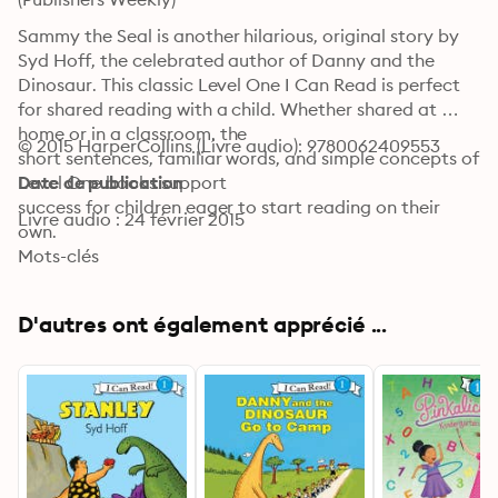
Sammy the Seal is another hilarious, original story by 
Syd Hoff, the celebrated author of Danny and the 
Dinosaur. This classic Level One I Can Read is perfect 
for shared reading with a child. Whether shared at 
home or in a classroom, the

© 2015 HarperCollins (Livre audio): 9780062409553
short sentences, familiar words, and simple concepts of 
Level One books support

Date de publication
success for children eager to start reading on their 
Livre audio : 24 février 2015
own.
Mots-clés
D'autres ont également apprécié ...