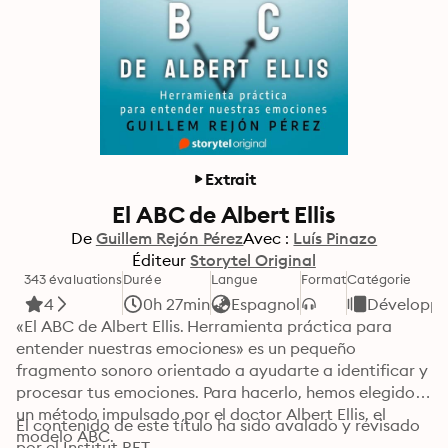
Extrait
El ABC de Albert Ellis
De
Guillem Rejón Pérez
Avec :
Luís Pinazo
Éditeur
Storytel Original
343 évaluations
Durée
Langue
Format
Catégorie
4
0h 27min
Espagnol
Développe
«El ABC de Albert Ellis. Herramienta práctica para 
entender nuestras emociones» es un pequeño 
fragmento sonoro orientado a ayudarte a identificar y 
procesar tus emociones. Para hacerlo, hemos elegido 
un método impulsado por el doctor Albert Ellis, el 
El contenido de este título ha sido avalado y revisado 
modelo ABC.
por el Institut RET.