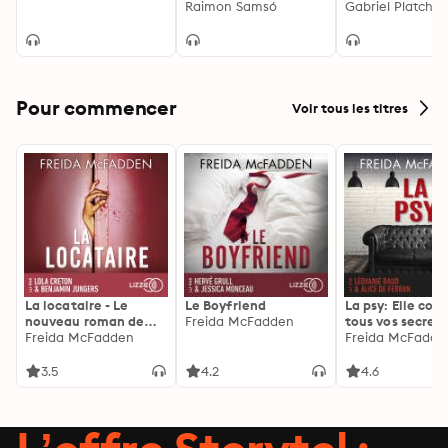
Creatividad
Raimon Samsó
Gabriel Platcha
Pour commencer
Voir tous les titres
La locataire - Le
Le Boyfriend
La psy: Elle con
nouveau roman de
Freida McFadden
tous vos secrets
l'autrice de La femme
Freida McFadden
découvrez les sie
Freida McFadde
de ménage
3.5
4.2
4.6