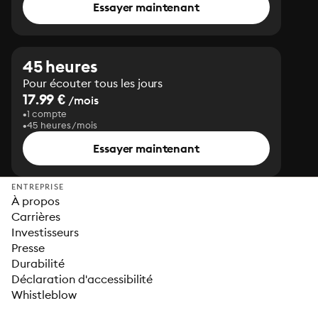
Essayer maintenant
45 heures
Pour écouter tous les jours
17.99 €
/mois
1 compte
45 heures/mois
Essayer maintenant
ENTREPRISE
À propos
Carrières
Investisseurs
Presse
Durabilité
Déclaration d'accessibilité
Whistleblow