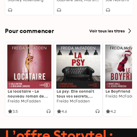
Nerv Psyche und
dem Sie jeden
Körper ins
durchschauen
Gleichgewicht
Pour commencer
Voir tous les titres
La locataire - Le
La psy: Elle connaît
Le Boyfriend
nouveau roman de
tous vos secrets,
Freida McFadde
l'autrice de La femme
Freida McFadden
découvrez les siens ...
Freida McFadden
de ménage
3.5
4.6
4.2
L’offre Storytel :