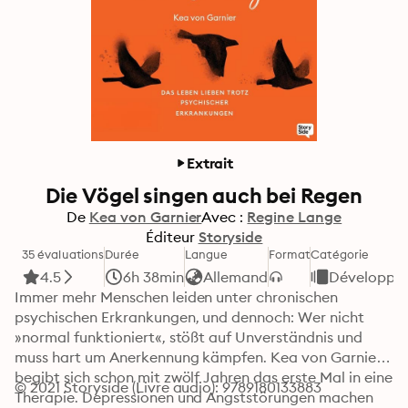
Extrait
Die Vögel singen auch bei Regen
De
Kea von Garnier
Avec :
Regine Lange
Éditeur
Storyside
35 évaluations
Durée
Langue
Format
Catégorie
4.5
6h 38min
Allemand
Développem
Immer mehr Menschen leiden unter chronischen 
psychischen Erkrankungen, und dennoch: Wer nicht 
»normal funktioniert«, stößt auf Unverständnis und 
muss hart um Anerkennung kämpfen. Kea von Garnier 
begibt sich schon mit zwölf Jahren das erste Mal in eine 
© 2021 Storyside (Livre audio): 9789180133883
Therapie. Depressionen und Angststörungen machen 