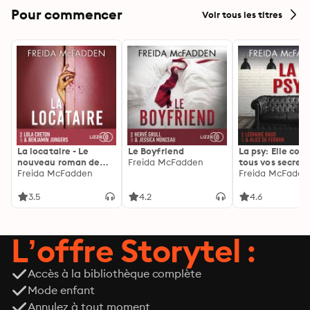
Pour commencer
Voir tous les titres
La locataire - Le
Le Boyfriend
La psy: Elle con
nouveau roman de
Freida McFadden
tous vos secrets
l'autrice de La femme
Freida McFadden
découvrez les sie
Freida McFadde
de ménage
3.5
4.2
4.6
L’offre Storytel :
Accès à la bibliothèque complète
Mode enfant
Annulez à tout moment