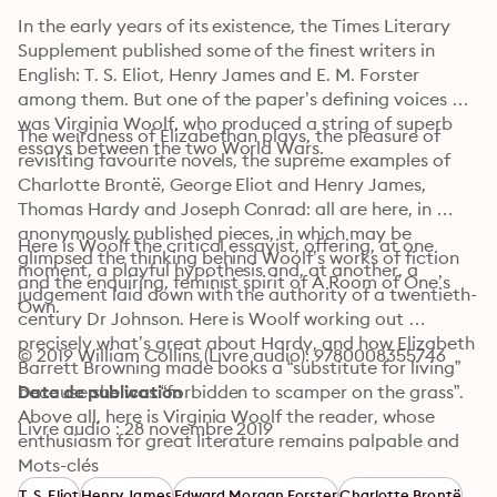
In the early years of its existence, the Times Literary 
Supplement published some of the finest writers in 
English: T. S. Eliot, Henry James and E. M. Forster 
among them. But one of the paper’s defining voices 
was Virginia Woolf, who produced a string of superb 
The weirdness of Elizabethan plays, the pleasure of 
essays between the two World Wars.
revisiting favourite novels, the supreme examples of 
Charlotte Brontë, George Eliot and Henry James, 
Thomas Hardy and Joseph Conrad: all are here, in 
anonymously published pieces, in which may be 
Here is Woolf the critical essayist, offering, at one 
glimpsed the thinking behind Woolf’s works of fiction 
moment, a playful hypothesis and, at another, a 
and the enquiring, feminist spirit of A Room of One’s 
judgement laid down with the authority of a twentieth-
Own.
century Dr Johnson. Here is Woolf working out 
precisely what’s great about Hardy, and how Elizabeth 
© 2019 William Collins (Livre audio): 9780008355746
Barrett Browning made books a “substitute for living” 
because she was “forbidden to scamper on the grass”. 
Date de publication
Above all, here is Virginia Woolf the reader, whose 
Livre audio : 28 novembre 2019
enthusiasm for great literature remains palpable and 
inspirational today.
Mots-clés
T. S. Eliot
Henry James
Edward Morgan Forster
Charlotte Brontë