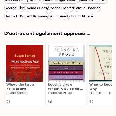
George Eliot
Thomas Hardy
Joseph Conrad
Samuel Johnson
Elizabeth Barrett Browning
Féminisme
Fiction littéraire
D'autres ont également apprécié ...
Where the Stress
Reading Like a
What to Read a
Falls: Essays
Writer: A Guide for
Why
Susan Sontag
People Who Love
Francine Prose
Francine Prose
Books and for Those
Who Want to Write
Them