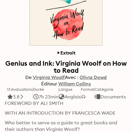
Extrait
Genius and Ink: Virginia Woolf on How
to Read
De
Virginia Woolf
Avec :
Olivia Dowd
Éditeur
William Collins
13 évaluations
Durée
Langue
Format
Catégorie
3.8
7h 23min
Anglais
Documents et 
FOREWORD BY ALI SMITH
WITH AN INTRODUCTION BY FRANCESCA WADE
Who better to serve as a guide to great books and 
their authors than Virginia Woolf?