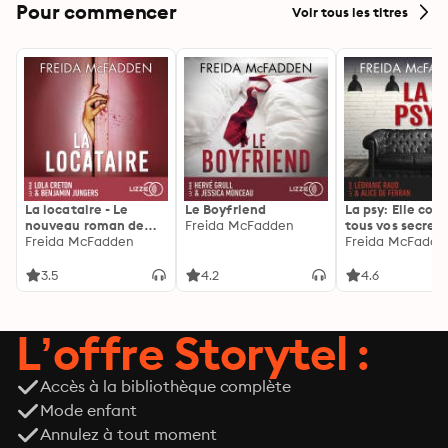
Pour commencer
Voir tous les titres
La locataire - Le
Le Boyfriend
La psy: Elle con
nouveau roman de
Freida McFadden
tous vos secrets
l'autrice de La femme
Freida McFadden
découvrez les sie
Freida McFadde
de ménage
3.5
4.2
4.6
L’offre Storytel :
Accès à la bibliothèque complète
Mode enfant
Annulez à tout moment