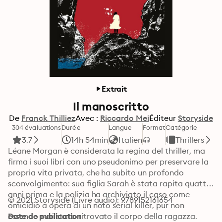
Extrait
Il manoscritto
De
Franck Thilliez
Avec :
Riccardo Mei
Éditeur
Storyside
304 évaluations
Durée
Langue
Format
Catégorie
3.7
14h 54min
Italien
Thrillers
Léane Morgan è considerata la regina del thriller, ma 
firma i suoi libri con uno pseudonimo per preservare la 
propria vita privata, che ha subito un profondo 
sconvolgimento: sua figlia Sarah è stata rapita quattro 
anni prima e la polizia ha archiviato il caso come 
© 2021 Storyside (Livre audio): 9789152161654
omicidio a opera di un noto serial killer, pur non 
essendo mai stato ritrovato il corpo della ragazza. 
Date de publication