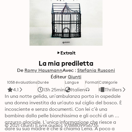
Extrait
La mia prediletta
De
Romy Hausmann
Avec :
Stefania Rusconi
Éditeur
Giunti
1058 évaluations
Durée
Langue
Format
Catégorie
4.1
13h 25min
Italien
Thrillers
In una notte gelida, un’ambulanza porta in ospedale 
una donna investita da un’auto sul ciglio del bosco. È 
incosciente e senza documenti. Con lei c’è una 
bambina dalla pelle bianchissima e gli occhi di un 
azzurro glaciale. L’unica informazione che riesce a 
© 2021 Giunti (Livre audio): 9788809956735
dare su sua madre è che si chiama Lena. A poco a 