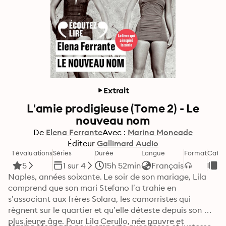
Extrait
L'amie prodigieuse (Tome 2) - Le
nouveau nom
De
Elena Ferrante
Avec :
Marina Moncade
Éditeur
Gallimard Audio
1 évaluations
Séries
Durée
Langue
Format
Catég
5
1 sur 4
15h 52min
Français
Fi
Naples, années soixante. Le soir de son mariage, Lila 
comprend que son mari Stefano l’a trahie en 
s’associant aux frères Solara, les camorristes qui 
règnent sur le quartier et qu’elle déteste depuis son 
plus jeune âge. Pour Lila Cerullo, née pauvre et 