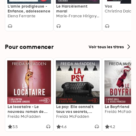
L'amie prodigieuse -
Le Harcèlement
Vox
Enfance, adolescence
moral
Christina Dalche
Elena Ferrante
Marie-France Hirigoyen
Pour commencer
Voir tous les titres
La locataire - Le
La psy: Elle connaît
Le Boyfriend
nouveau roman de
tous vos secrets,
Freida McFadde
l'autrice de La femme
Freida McFadden
découvrez les siens ...
Freida McFadden
de ménage
3.5
4.6
4.2