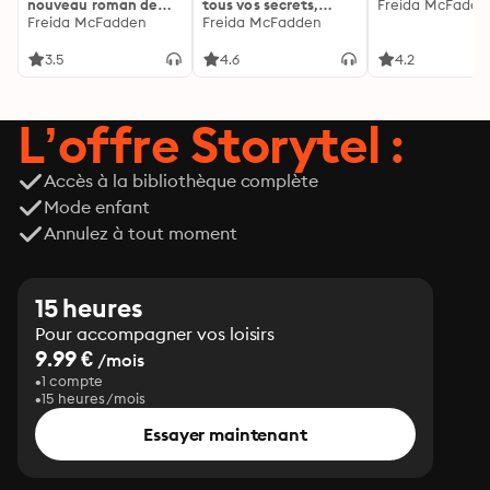
nouveau roman de
tous vos secrets,
Freida McFadde
l'autrice de La femme
Freida McFadden
découvrez les siens ...
Freida McFadden
de ménage
3.5
4.6
4.2
L’offre Storytel :
Accès à la bibliothèque complète
Mode enfant
Annulez à tout moment
15 heures
Pour accompagner vos loisirs
9.99 €
/mois
1 compte
15 heures/mois
Essayer maintenant