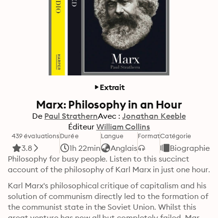
Extrait
Marx: Philosophy in an Hour
De
Paul Strathern
Avec :
Jonathan Keeble
Éditeur
William Collins
439 évaluations
Durée
Langue
Format
Catégorie
3.8
1h 22min
Anglais
Biographies
Philosophy for busy people. Listen to this succinct 
account of the philosophy of Karl Marx in just one hour.
Karl Marx's philosophical critique of capitalism and his 
solution of communism directly led to the formation of 
the communist state in the Soviet Union. Whilst this 
great venture has now all but completely failed, Marx’s 