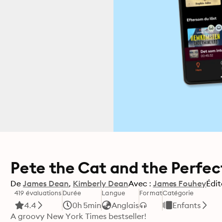
Pete the Cat and the Perfec
De
James Dean
Kimberly Dean
Avec :
James Fouhey
Édit
419 évaluations
Durée
Langue
Format
Catégorie
4.4
0h 5min
Anglais
Enfants
A groovy New York Times bestseller!