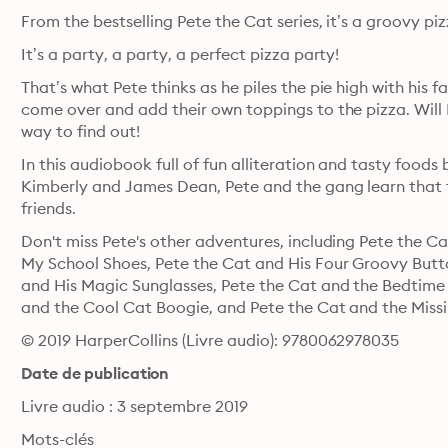
From the bestselling Pete the Cat series, it’s a groovy pi
It’s a party, a party, a perfect pizza party!
That’s what Pete thinks as he piles the pie high with his 
come over and add their own toppings to the pizza. Will P
way to find out! 
In this audiobook full of fun alliteration and tasty foods
Kimberly and James Dean, Pete and the gang learn that th
friends.
Don't miss Pete's other adventures, including Pete the Ca
My School Shoes, Pete the Cat and His Four Groovy Butto
and His Magic Sunglasses, Pete the Cat and the Bedtime 
and the Cool Cat Boogie, and Pete the Cat and the Miss
© 2019 HarperCollins (Livre audio): 9780062978035
Date de publication
Livre audio : 3 septembre 2019
Mots-clés