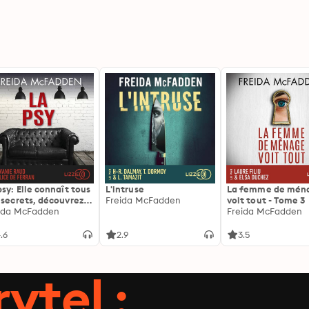
psy: Elle connaît tous
L'intruse
La femme de mén
 secrets, découvrez
Freida McFadden
voit tout - Tome 3
siens ...
ida McFadden
Freida McFadden
.6
2.9
3.5
ytel :