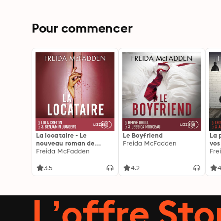
Pour commencer
La locataire - Le
Le Boyfriend
La 
nouveau roman de
Freida McFadden
vos
l'autrice de La femme
Freida McFadden
les 
Fre
de ménage
3.5
4.2
4
L’offre Stor