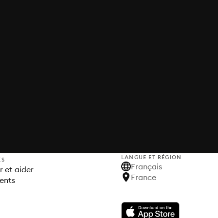
LANGUE ET RÉGION
ES
Français
 et aider
France
ents