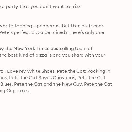
zza party that you don’t want to miss!
favorite topping—pepperoni. But then his friends 
ete’s perfect pizza be ruined? There’s only one 
 by the New York Times bestselling team of 
e best kind of pizza is one you share with your 
t: I Love My White Shoes, Pete the Cat: Rocking in 
ns, Pete the Cat Saves Christmas, Pete the Cat 
Blues, Pete the Cat and the New Guy, Pete the Cat 
ing Cupcakes.