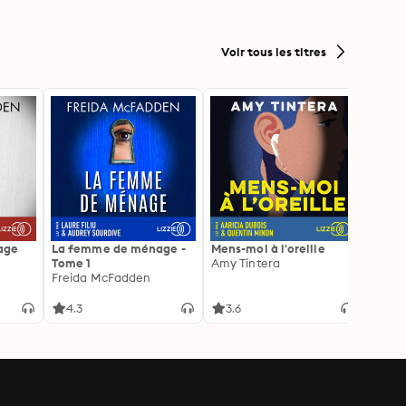
Voir tous les titres
age
La femme de ménage -
Mens-moi à l'oreille
La Pr
Tome 1
Amy Tintera
Freid
Freida McFadden
4.3
3.6
4.3