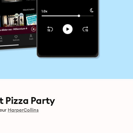
t Pizza Party
eur
HarperCollins