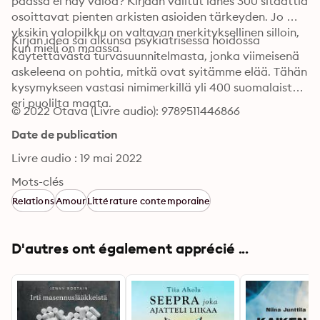
päässä ei näy valoa? Kirjaan valitut lähes 300 sitaattia 
osoittavat pienten arkisten asioiden tärkeyden. Jo 
yksikin valopilkku on valtavan merkityksellinen silloin, 
Kirjan idea sai alkunsa psykiatrisessa hoidossa 
kun mieli on maassa.
käytettävästä turvasuunnitelmasta, jonka viimeisenä 
askeleena on pohtia, mitkä ovat syitämme elää. Tähän 
kysymykseen vastasi nimimerkillä yli 400 suomalaista 
eri puolilta maata.
© 2022 Otava (Livre audio): 9789511446866
Date de publication
Livre audio : 19 mai 2022
Mots-clés
Relations
Amour
Littérature contemporaine
D'autres ont également apprécié ...