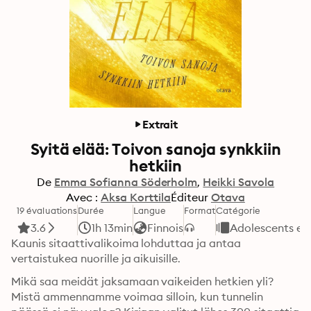
Extrait
Syitä elää: Toivon sanoja synkkiin
hetkiin
De
Emma Sofianna Söderholm
Heikki Savola
Avec :
Aksa Korttila
Éditeur
Otava
19 évaluations
Durée
Langue
Format
Catégorie
3.6
1h 13min
Finnois
Adolescents et 
Kaunis sitaattivalikoima lohduttaa ja antaa 
vertaistukea nuorille ja aikuisille.
Mikä saa meidät jaksamaan vaikeiden hetkien yli? 
Mistä ammennamme voimaa silloin, kun tunnelin 