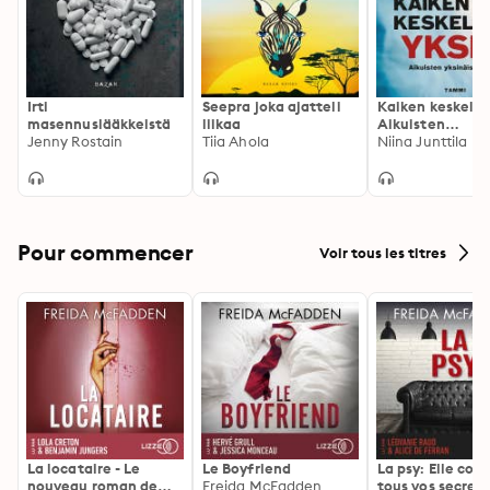
Irti
Seepra joka ajatteli
Kaiken keskellä 
masennuslääkkeistä
liikaa
Aikuisten
Jenny Rostain
Tiia Ahola
yksinäisyydestä
Niina Junttila
Pour commencer
Voir tous les titres
La locataire - Le
Le Boyfriend
La psy: Elle con
nouveau roman de
Freida McFadden
tous vos secrets