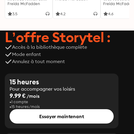
l'autrice de La femme
Freida McFadden
découvrez les sie
Freida McFadde
de ménage
3.5
4.2
4.6
L’offre Storytel :
Accès à la bibliothèque complète
Mode enfant
Annulez à tout moment
15 heures
Pour accompagner vos loisirs
9.99 €
/mois
1 compte
15 heures/mois
Essayer maintenant