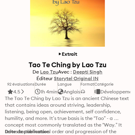
Extrait
Tao Te Ching by Lao Tzu
De
Lao Tzu
Avec :
Deepti Singh
Éditeur
Storytel Original IN
92 évaluations
Durée
Langue
Format
Catégorie
4.5
1h 4min
Anglais
Développement 
The Tao Te Ching by Lao Tzu is an ancient Chinese text 
that contains ideas around striving, leadership, 
listening, being open, achievement, self confidence, 
humility, and more. It’s true basis is the “Tao” - a 
concept most commonly translated as the “Way.” It 
refers to the natural order and progression of the 
Date de publication