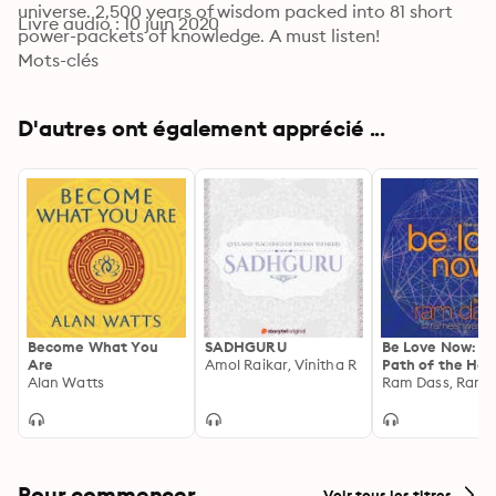
universe. 2,500 years of wisdom packed into 81 short 
Livre audio : 10 juin 2020
power-packets of knowledge. A must listen!
Mots-clés
D'autres ont également apprécié ...
Become What You
SADHGURU
Be Love Now: T
Are
Amol Raikar, Vinitha R
Path of the Hea
Alan Watts
Pour commencer
Voir tous les titres