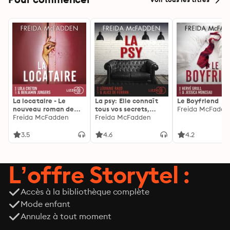
La locataire - Le
La psy: Elle connaît
Le Boyfriend
nouveau roman de
tous vos secrets,
Freida McFadde
l'autrice de La femme
Freida McFadden
découvrez les siens ...
Freida McFadden
de ménage
3.5
4.6
4.2
L’offre Storytel :
Accès à la bibliothèque complète
Mode enfant
Annulez à tout moment