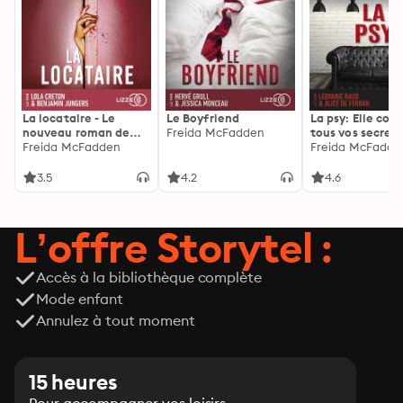
La locataire - Le
Le Boyfriend
La psy: Elle con
nouveau roman de
Freida McFadden
tous vos secrets
l'autrice de La femme
Freida McFadden
découvrez les sie
Freida McFadde
de ménage
3.5
4.2
4.6
L’offre Storytel :
Accès à la bibliothèque complète
Mode enfant
Annulez à tout moment
15 heures