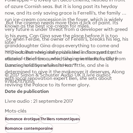
of azure Cornish seas. But it is long past its heyday 
now, and its only saving grace is Ferrelli's, the family 
run ice-cream concession in the foyer, which is widely 
 But the cinema needs more than a lick of paint. Its 
known as the best ice-cream for miles.

very future is under threat from a developer with greed 
in his eyes. Can Gina save the place before it is too 
 So when Ferdie, the owner of Ferelli's, breaks his leg, his 
late?
granddaughter Gina drops everything to come and 
help out. But when she arrives she is dismayed by the 
 ** Disclaimer: originally published in four parts as 
state of the cinema, which she remembers fondly from 
eBooks – Brief Encounter, Singing in the Rain, Dirty 
summer holidays when she was little, and she is 
Dancing and Some Like it Hot **
determined to give it the makeover it deserves. Along 
© 2017 Simon & Schuster Audio UK (Livre audio): 
with local renovation expert Ben, she sets about 
9781471171055
reviving the Palace to its former glory. 
Date de publication
Livre audio : 21 septembre 2017
Mots-clés
Romance érotique
Thrillers romantiques
Romance contemporaine