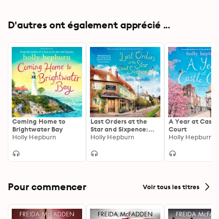
D'autres ont également apprécié ...
Coming Home to
Last Orders at the
A Year at Castl
Brightwater Bay
Star and Sixpence:
Court
Holly Hepburn
feel-good fiction set
Holly Hepburn
Holly Hepburn
in the perfect village
pub!
Pour commencer
Voir tous les titres