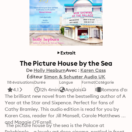
Extrait
The Picture House by the Sea
De
Holly Hepburn
Avec :
Karen Cass
Éditeur
Simon & Schuster Audio UK
118 évaluations
Durée
Langue
Format
Catégorie
4.1
12h 4min
Anglais
Romans d'am
The brilliant new novel from the bestselling author of A 
Year at the Star and Sixpence. Perfect for fans of 
Cathy Bramley. This audio edition is read for you by 
Karen Cass, reader for Jill Mansell, Carole Matthews 
and Maggie O'Farrell. 
 The picture house by the sea is the Palace at 
Polwhipple – a lovely art deco cinema, nestled in front 