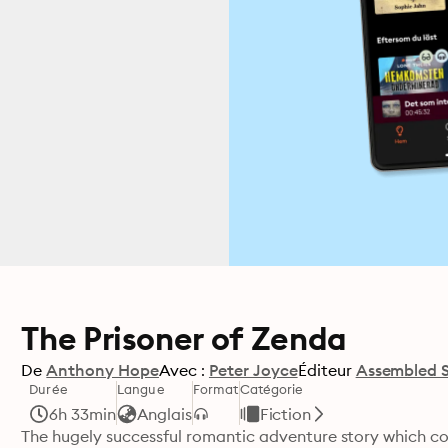
The Prisoner of Zenda
De
Anthony Hope
Avec :
Peter Joyce
Éditeur
Assembled S
Durée
Langue
Format
Catégorie
6h 33min
Anglais
Fiction
The hugely successful romantic adventure story which conti