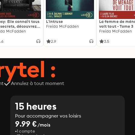
psy: Elle connaît tous
L'intruse
La femme de mén
 secrets, découvrez
Freida McFadden
voit tout - Tome 3
siens ...
ida McFadden
Freida McFadden
.6
2.9
3.5
ytel :
nt
Annulez à tout moment
15 heures
Pour accompagner vos loisirs
9.99 €
/mois
1 compte