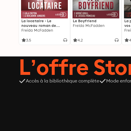
La locataire - Le
Le Boyfriend
La 
nouveau roman de
Freida McFadden
vos
l'autrice de La femme
Freida McFadden
les 
Fre
de ménage
3.5
4.2
4
L’offre Stor
Accès à la bibliothèque complète
Mode enfa