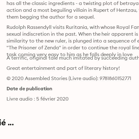
has all the classic ingredients - a twisting plot of betray
action and a most beguiling villain in Rupert of Hentzau
them begging the author for a sequel. 
Rudolph Rassendyll visits Ruritania, with whose Royal Fa
sexual indiscretion in the past. When the heir apparent is
similarity to the new ruler, is plunged into a sequence of
"The Prisoner of Zenda" in order to continue the royal line
task coming very easy to him as he falls deeply in love 
Great entertainment and part of literary history!
© 2020 Assembled Stories (Livre audio): 9781860152771
Date de publication
Livre audio : 5 février 2020
 ...