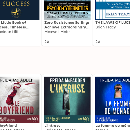
 Little Book of
Zero Resistance Selling:
THE LAWS OF LUC
cess: Timeless
Achieve Extraordinary
Brian Tracy
dom on Personal
oleon Hill
Sales Results Using the
Maxwell Maltz
cess and Building
World-Renowned
alth
techniques of Psycho-
Cybernetics
Boyfriend
L'intruse
La femme de ména