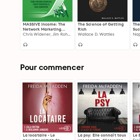
MASSIVE Income: The
The Science of Getting
The
Network Marketing
Rich
Suc
Success Kit
Chris Widener, Jim Rohn, Tom Corson-Knowles, Dan Johnston
Wallace D. Wattles
Wis
Nap
Suc
We
Pour commencer
La locataire - Le
La psy: Elle connaît tous
Le 