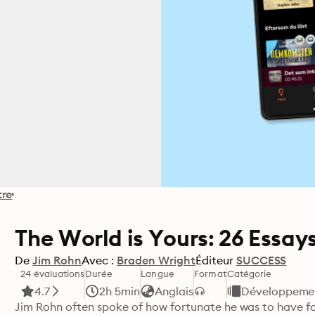
tre
The World is Yours: 26 Essay
De
Jim Rohn
Avec :
Braden Wright
Éditeur
SUCCESS
24 évaluations
Durée
Langue
Format
Catégorie
4.7
2h 5min
Anglais
Développement
Jim Rohn often spoke of how fortunate he was to have fo