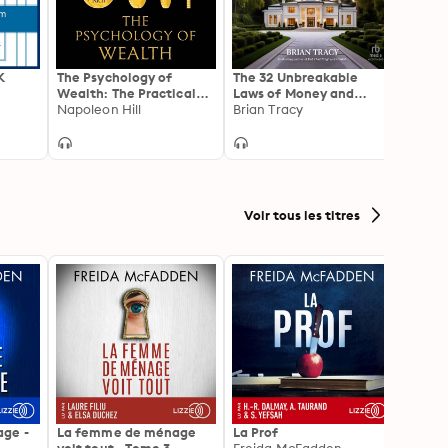
K
The Psychology of
The 32 Unbreakable
Zig Zi
Wealth: The Practical
Laws of Money and
Zig Zi
Guide to Enduring
Napoleon Hill
Success: Transform Your
Brian Tracy
Success
Life and Unlock Your
Unlimited Potential
Voir tous les titres
ge -
La femme de ménage
La Prof
Et la 