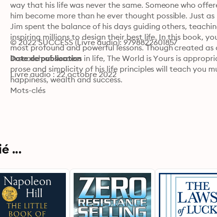
way that his life was never the same. Someone who offer
him become more than he ever thought possible. Just as 
Jim spent the balance of his days guiding others, teachin
inspiring millions to design their best life. In this book, y
© 2022 SUCCESS (Livre audio): 9798822601857
most profound and powerful lessons. Though created as a 
in search of success in life, The World is Yours is approp
Date de publication
prose and simplicity of his life principles will teach you 
Livre audio : 22 octobre 2022
happiness, wealth and success.
Mots-clés
 ...