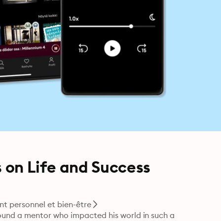
s on Life and Success
 personnel et bien-être
und a mentor who impacted his world in such a 