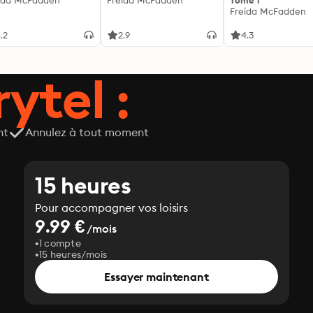
ida McFadden
Freida McFadden
Tome 1
Freida McFadden
.2
2.9
4.3
ytel :
nt
Annulez à tout moment
15 heures
Pour accompagner vos loisirs
9.99 €
/mois
1 compte
15 heures/mois
Essayer maintenant