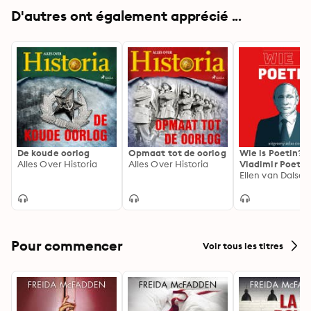
D'autres ont également apprécié ...
De koude oorlog
Opmaat tot de oorlog
Wie is Poetin?:
Alles Over Historia
Alles Over Historia
Vladimir Poetin
oorlog tegen
Ellen van Dalse
Oekraïne verkla
7 gesprekken
Pour commencer
Voir tous les titres