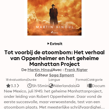
Extrait
Tot voorbij de atoombom: Het verhaal
van Oppenheimer en het geheime
Manhattan Project
De
Martin Hinoul
Avec :
Frank Rigter
Éditeur
Saga Egmont
18 évaluations
Durée
Langue
Format
Catégorie
3.3
5h 55min
Néerlandais
Document
New Mexico, juli 1945: het geheime Manhattanproject, 
onder leiding van Robert Oppenheimer. Daar vond de 
eerste succesvolle, maar verwoestende, test van een 
atoombom plaats. Met meesterlijke schrijfvaardigheid 