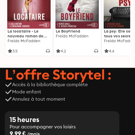
La locataire - Le
Le Boyfriend
La psy: Elle con
nouveau roman de
Freida McFadden
tous vos secrets
l'autrice de La femme
Freida McFadden
découvrez les sie
Freida McFadde
de ménage
3.5
4.2
4.6
L’offre Storytel :
Accès à la bibliothèque complète
Mode enfant
Annulez à tout moment
15 heures
Pour accompagner vos loisirs
9.99 €
/mois