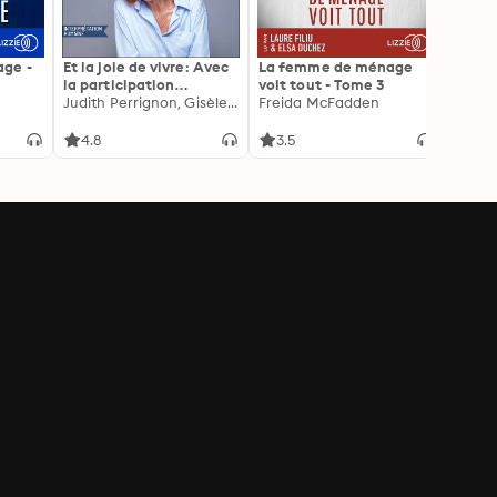
ge -
Et la joie de vivre: Avec
La femme de ménage
Mens-m
la participation
voit tout - Tome 3
Amy T
exceptionnelle de
Judith Perrignon, Gisèle Pelicot
Freida McFadden
l'autrice
4.8
3.5
3.6