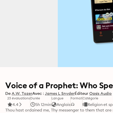
Voice of a Prophet: Who Spe
De
A.W. Tozer
Avec :
James L Snyder
Éditeur
Oasis Audio
23 évaluations
Durée
Langue
Format
Catégorie
4.4
5h 12min
Anglais
Religion et sp
Thou hast ordained me, Thy messenger to them that are 