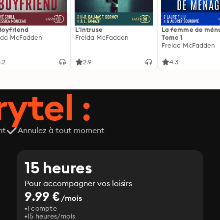
Boyfriend
L'intruse
La femme de ména
ida McFadden
Freida McFadden
Tome 1
Freida McFadden
.2
2.9
4.3
ytel :
nt
Annulez à tout moment
15 heures
Pour accompagner vos loisirs
9.99 €
/mois
1 compte
15 heures/mois