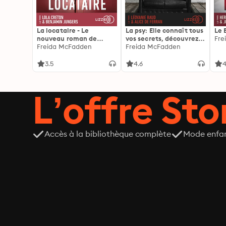
La locataire - Le
La psy: Elle connaît tous
Le 
nouveau roman de
vos secrets, découvrez
Fre
l'autrice de La femme
Freida McFadden
les siens ...
Freida McFadden
de ménage
3.5
4.6
4
L’offre Stor
Accès à la bibliothèque complète
Mode enfa