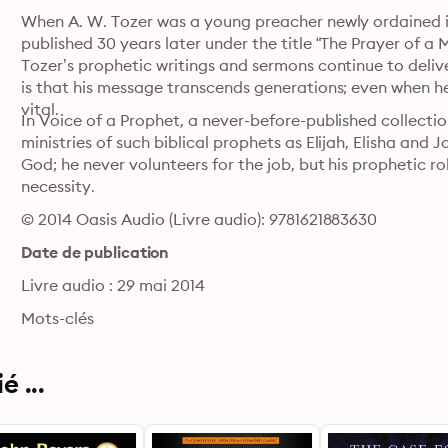
When A. W. Tozer was a young preacher newly ordained in
published 30 years later under the title “The Prayer of a Mi
Tozer’s prophetic writings and sermons continue to deliv
is that his message transcends generations; even when he
vital.
In Voice of a Prophet, a never-before-published collection
ministries of such biblical prophets as Elijah, Elisha and J
God; he never volunteers for the job, but his prophetic rol
necessity.
© 2014 Oasis Audio (Livre audio): 9781621883630
Date de publication
Livre audio : 29 mai 2014
Mots-clés
 ...