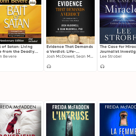
t of Satan: Living
Evidence That Demands
The Case for Mirac
e from the Deadly
a Verdict: Life-
Journalist Investi
p of Offense
n Bevere
Changing Truth for a
Josh McDowell, Sean McDowell
Evidence for the
Lee Strobel
Skeptical World
Supernatural