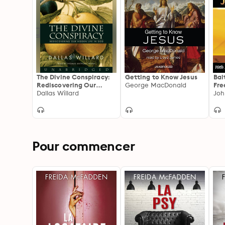
The Divine Conspiracy:
Getting to Know Jesus
Bai
Rediscovering Our
George MacDonald
Fre
Hidden Life in God
Dallas Willard
Tra
Joh
Pour commencer