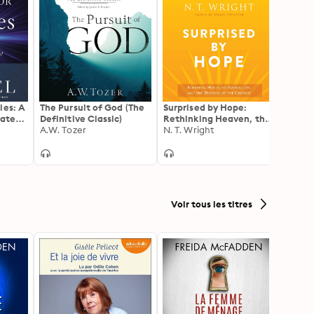
les: A
The Pursuit of God (The
Surprised by Hope:
God's 
gates
Definitive Classic)
Rethinking Heaven, the
Diffic
A.W. Tozer
Resurrection, and the
N. T. Wright
Princi
Rick 
Mission of the Church
Living
Voir tous les titres