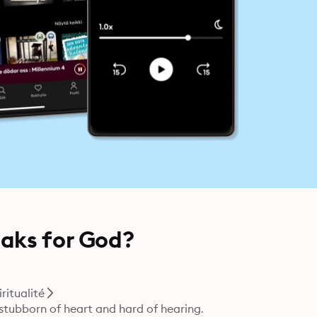
aks for God?
iritualité
stubborn of heart and hard of hearing.