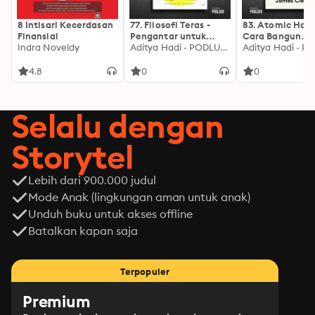
8 Intisari Kecerdasan
77. Filosofi Teras -
83. Atomic Habi
Finansial
Pengantar untuk
Cara Bangun
Indra Noveldy
Belajar Filosofi Stoa,
Aditya Hadi - PODLUCK
Kebiasaan Baik
Tapi ...
Sedikit Demi Sed
4.8
0
0
Selalu dengan
Storytel
Lebih dari 900.000 judul
Mode Anak (lingkungan aman untuk anak)
Unduh buku untuk akses offline
Batalkan kapan saja
Terpopuler
Premium