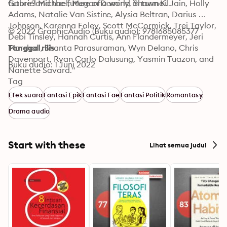
future?and the future of a world in turmoil.
Gabriel Michael, Megan Dominy, Shawn K. Jain, Holly 
Adams, Natalie Van Sistine, Alysia Beltran, Darius 
Johnson, Karenna Foley, Scott McCormick, Trei Taylor, 
© 2022 GraphicAudio (Buku audio): 9781685085377
Debi Tinsley, Hannah Curtis, Ann Flandermeyer, Jeri 
Marshall, Shanta Parasuraman, Wyn Delano, Chris 
Tanggal rilis
Davenport, Ryan Carlo Dalusung, Yasmin Tuazon, and 
Buku audio: 1 Juni 2022
Nanette Savard."
Tag
Efek suara
Fantasi Epik
Fantasi Fae
Fantasi Politik
Romantasy
Drama audio
Start with these
Lihat semua judul