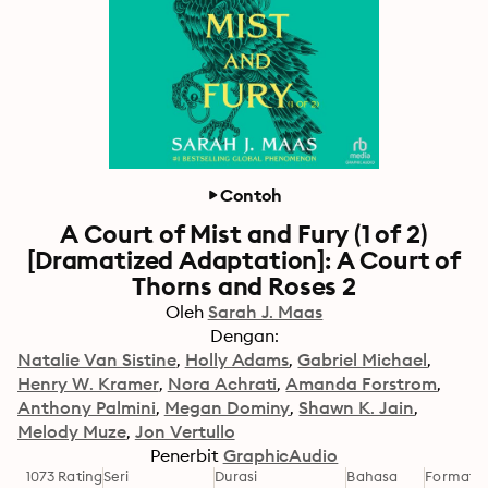
Contoh
A Court of Mist and Fury (1 of 2)
[Dramatized Adaptation]: A Court of
Thorns and Roses 2
Oleh
Sarah J. Maas
Dengan:
Natalie Van Sistine
Holly Adams
Gabriel Michael
Henry W. Kramer
Nora Achrati
Amanda Forstrom
Anthony Palmini
Megan Dominy
Shawn K. Jain
Melody Muze
Jon Vertullo
Penerbit
GraphicAudio
1073 Rating
Seri
Durasi
Bahasa
Format
K