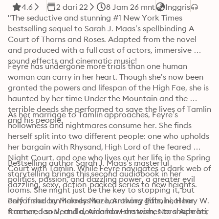
4.6
2 dari 22
8 Jam 26 mnt
Inggris
"The seductive and stunning #1 New York Times 
bestselling sequel to Sarah J. Maas’s spellbinding A 
Court of Thorns and Roses. Adapted from the novel 
and produced with a full cast of actors, immersive 
sound effects and cinematic music!
Feyre has undergone more trials than one human 
woman can carry in her heart. Though she’s now been 
granted the powers and lifespan of the High Fae, she is 
haunted by her time Under the Mountain and the 
terrible deeds she performed to save the lives of Tamlin 
As her marriage to Tamlin approaches, Feyre’s 
and his people.
hollowness and nightmares consume her. She finds 
herself split into two different people: one who upholds 
her bargain with Rhysand, High Lord of the feared 
Night Court, and one who lives out her life in the Spring 
Bestselling author Sarah J. Maas’s masterful 
Court with Tamlin. While Feyre navigates a dark web of 
storytelling brings this second audiobook in her 
politics, passion, and dazzling power, a greater evil 
dazzling, sexy, action-packed series to new heights.
looms. She might just be the key to stopping it, but 
only if she can harness her harrowing gifts, heal her 
Performed by Melody Muze, Anthony Palmini, Henry W. 
fractured soul, and decide how she wishes to shape her 
Kramer, Jon Vertullo, Amanda Forstrom, Nora Achrati, 