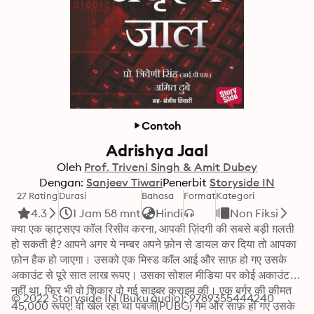
Contoh
Adrishya Jaal
Oleh
Prof. Triveni Singh & Amit Dubey
Dengan:
Sanjeev Tiwari
Penerbit
Storyside IN
27 Rating
Durasi
Bahasa
Format
Kategori
4.3
1 Jam 58 mnt
Hindi
Non Fiksi
क्या एक व्हाट्सएप कॉल रिसीव करना, आपकी ज़िंदगी की सबसे बड़ी ग़लती 
हो सकती है? आपने अगर ये नम्बर अपने फ़ोन से डायल कर दिया तो आपका 
फ़ोन हैक हो जाएगा। उसको एक मिस्ड कॉल आई और साफ़ हो गए उसके 
अकाउंट से पूरे सात लाख रूपए। उसका सोशल मीडिया पर कोई अकाउंट 
नहीं था, फिर भी वो शिकार वो गई साइबर क्राइम की। एक बर्गर की क़ीमत 
© 2022 Storyside IN (Buku audio): 9789355444240
45,000 रूपए! वो खेल रहा था पबजी(PUBG) गेम और साफ़ हो गए उसके 