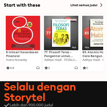
Start with these
Lihat semua judul
8 Intisari Kecerdasan
77. Filosofi Teras -
83. Atomic Habi
Finansial
Pengantar untuk
Cara Bangun
Indra Noveldy
Belajar Filosofi Stoa,
Aditya Hadi - PODLUCK
Kebiasaan Baik
Tapi ...
Sedikit Demi Sed
4.8
0
0
Selalu dengan
Storytel
Lebih dari 900.000 judul