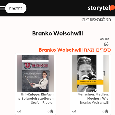
להרשמה
המלצות
סופר/ת
Branko Woischwill
פורמט
ספרים מאת Branko Woischwill
Uni-Knigge: Einfach
Menschen. Medien.
erfolgreich studieren.
Macher.: Wie
Stefan Rippler
Branko Woischwill
Karrieren in den
Medien funktionieren
0
0