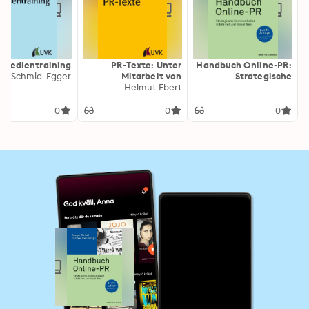
Medientraining
PR-Texte: Unter
Handbuch Online-PR:
Mitarbeit von
Strategische
Antonia Ebert
Helmut Ebert
Kommunikation in
Internet und Social
Web
0
0
0