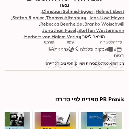
מאת
Christian Schmid-Egger
Helmut Ebert
Stefan Rippler
Thomas Altenburg
Jens-Uwe Meyer
Rebecca Beerheide
Branko Woischwill
Jonathan Fasel
Steffen Westermann
הוצאה לאור
Herbert von Halem Verlag
סדרה
קטגוריה
שפה
פורמט
6
עסקים וכלכלה
גרמנית
תגיות
מכירות
אינטרנט
מכירות ושיווק
יחסי ציבור
קריירה
PR Praxis ספרים לפי סדרם