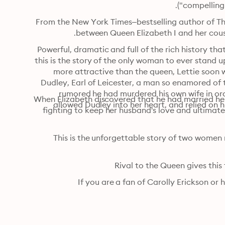
"compelling"
From the New York Times–bestselling author of The Last Wife of Henry VIII comes a novel about the rivalry 
between Queen Elizabeth I and her cousi
Powerful, dramatic and full of the rich history that has made Carolly Erickson's novels perennial bestsellers, 
this is the story of the only woman to ever stand up to the Virgin Queen—her own cousin, Lettie Knollys. Far 
more attractive than the queen, Lettie soon won the attention of the handsome and ambitious Robert 
Dudley, Earl of Leicester, a man so enamored of the queen and determined to share her throne that it was 
rumored he had murdered his own wife in order to become her royal consort. The enigmatic Elizabeth 
When Elizabeth discovered that he had married her cousin Lettie in secret, Lettie would pay a terrible price, 
allowed Dudley into her heart, and relied on his devoted service, but shied away from the personal and 
fighting to keep her husband's love and ultimately losing her beloved son, the Earl of Essex, to the queen's 
This is the unforgettable story of two women related by blood, yet destined to clash over one of Tudor 