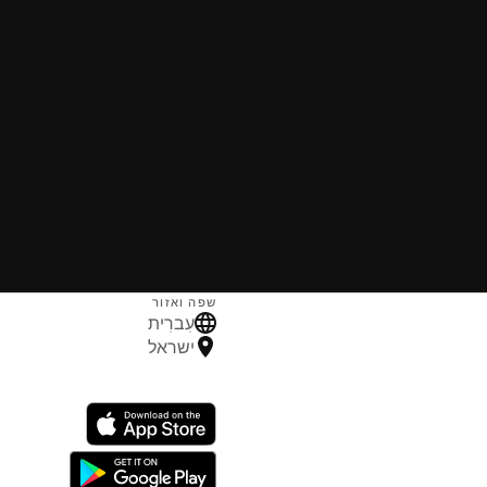
שפה ואזור
עִברִית
ישראל