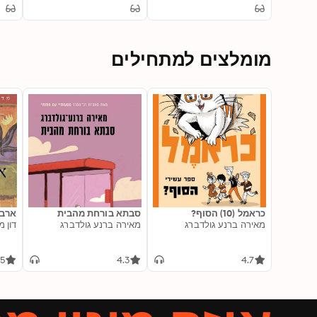
Man Behind It
מומלצים למתחילים
כראמל (10) הסוף?
סבתא בורחת מהבית
ארבע
מאירה ברנע גולדברג
מאירה ברנע גולדברג
דון מ
.5
4.3
4.7