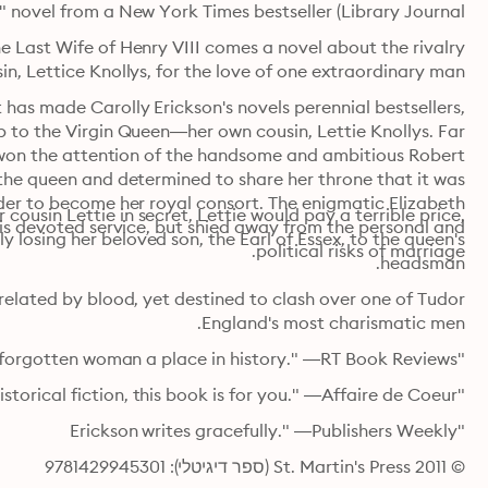
 novel from a New York Times bestseller (Library Journal).
n, Lettice Knollys, for the love of one extraordinary man.
political risks of marriage.
headsman.
England's most charismatic men.
"Rival to the Queen gives this forgotten woman a place in history." —RT Book Reviews
"If you are a fan of Carolly Erickson or historical fiction, this book is for you." —Affaire de Coeur
"Erickson writes gracefully." —Publishers Weekly
© 2011 St. Martin's Press (ספר דיגיטלי): 9781429945301