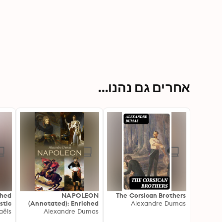
אחרים גם נהנו...
ched
NAPOLEON
The Corsican Brothers
stic
(Annotated): Enriched
Alexandre Dumas
utch
aëls
Edition. The Legacy and
Alexandre Dumas
ster
the Real Extraordinary