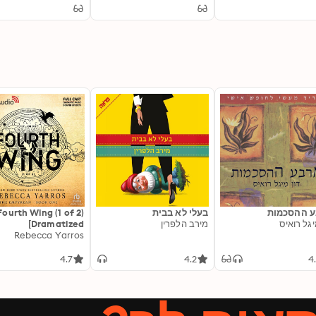
Solitudes and Sufferings
 ההסכמות
בעלי לא בבית
Fourth Wing (1 of 2)
יגל רואיס
מירב הלפרין
[Dramatized
Adaptation]: The
Rebecca Yarros
Empyrean 1
4.7
4.2
4