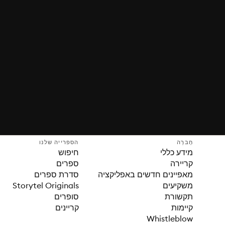
חֶברָה
הספרייה שלנו
מידע כללי
חיפוש
קריירה
ספרים
מאפיינים חדשים באפליקציה
סדרת ספרים
משקיעים
Storytel Originals
תקשורת
סופרים
קיימות
קריינים
Whistleblow