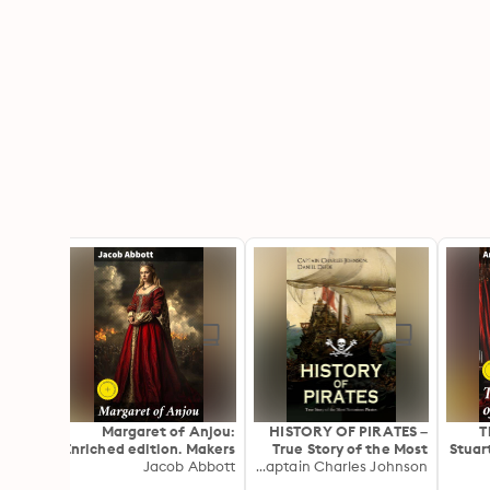
edible
Margaret of Anjou:
HISTORY OF PIRATES –
T
ation:
Enriched edition. Makers
True Story of the Most
Stuar
luable
Jacob Abbott
of History
Daniel Defoe, Captain Charles Johnson
Notorious Pirates:
Unr
ourself
Unraveling Legends of