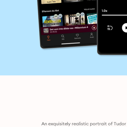
"An exquisitely realistic portrait of Tudor England" sets the stage for royal romantic rivalry in this 