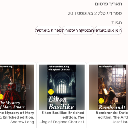
תאריך פרסום
ספר דיגיטלי: 2 באוגוסט 2011
תגיות
רומן אוטוביוגרפי
רומנטיקה היסטורית
ספרות ביוגרפית
he Mystery of Mary
Eikon Basilike: Enriched
Rembrandt: Enri
t: Enriched edition.
edition. The
edition. The Arti
aveling the Enigma
Andrew Lang
John Gauden, King of England Charles I
Pourtracture of His
Legacy of a D
Jozef Isr
of a Royal Tragedy
Sacred Majestie, in His
Ma