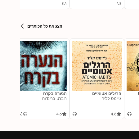
Notorious Pirates and
Their Infamous
Adventures
הצג את כל הכותרים
הרגלים אטומיים
הנערה בקרח
2 of 2)
ג'יימס קליר
רוברט ברינדזה
atized
]: The
Yarros
rean 1
4.8
4.6
4.8