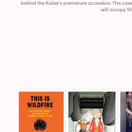
behind the Kaiser's premature accession. This case initiates a quarter-century of Anglo-German rivalry that 
will occupy Sh