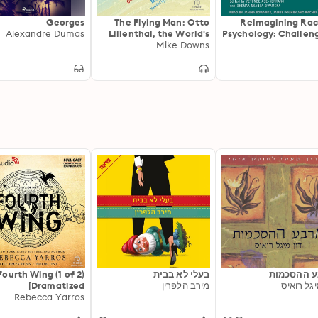
Georges
The Flying Man: Otto
Reimagining Rac
Alexandre Dumas
Lilienthal, the World's
Psychology: Challen
Mike Downs
First Pilot
Narratives
Widening Perspect
in Training and Prac
 ההסכמות
בעלי לא בבית
Fourth Wing (1 of 2)
יגל רואיס
מירב הלפרין
[Dramatized
Adaptation]: The
Rebecca Yarros
Empyrean 1