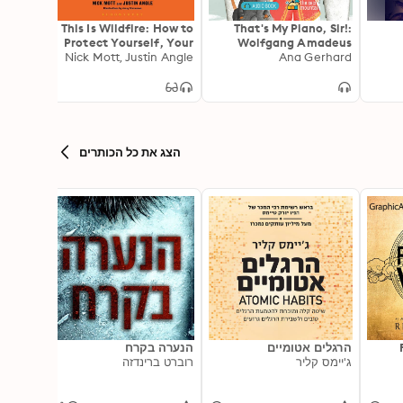
This Is Wildfire: How to
That's My Piano, Sir!:
Protect Yourself, Your
Wolfgang Amadeus
Nick Mott, Justin Angle
Home, and Your
Ana Gerhard
Mozart
Community in the Age
of Heat
הצג את כל הכותרים
הרגלים אטומיים
הנערה בקרח
2 of 2)
ג'יימס קליר
רוברט ברינדזה
atized
]: The
Yarros
rean 1