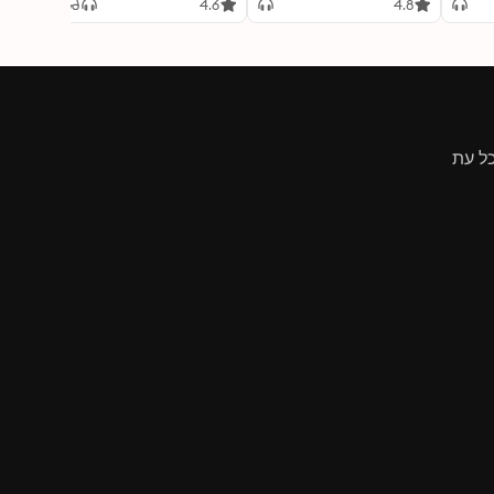
4.8
4.6
4.8
ל עת