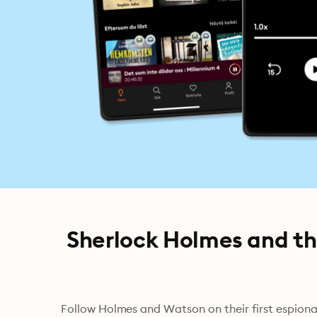
Sherlock Holmes and th
Follow Holmes and Watson on their first espionage mission to Imperial Germany, as they unmask the plot 