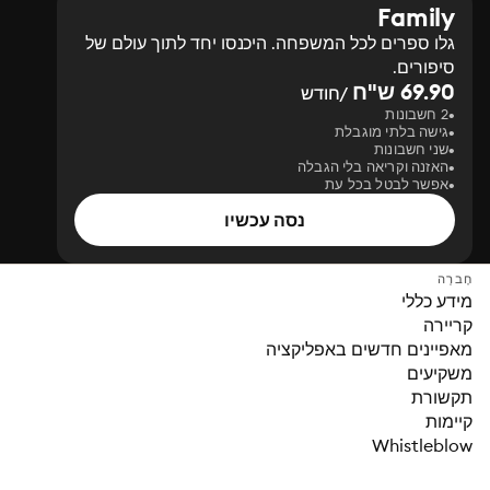
Family
גלו ספרים לכל המשפחה. היכנסו יחד לתוך עולם של
סיפורים.
69.90 ש"ח
/חודש
2 חשבונות
גישה בלתי מוגבלת
שני חשבונות
האזנה וקריאה בלי הגבלה
אפשר לבטל בכל עת
נסה עכשיו
חֶברָה
מידע כללי
קריירה
מאפיינים חדשים באפליקציה
משקיעים
תקשורת
קיימות
Whistleblow