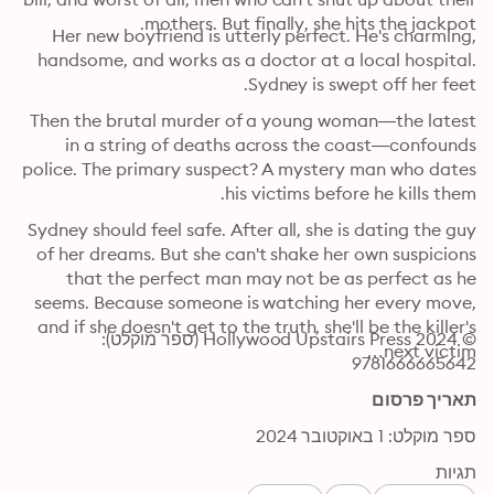
mothers. But finally, she hits the jackpot.
Her new boyfriend is utterly perfect. He's charming, 
handsome, and works as a doctor at a local hospital. 
Sydney is swept off her feet.
Then the brutal murder of a young woman―the latest 
in a string of deaths across the coast―confounds 
police. The primary suspect? A mystery man who dates 
his victims before he kills them. 
Sydney should feel safe. After all, she is dating the guy 
of her dreams. But she can't shake her own suspicions 
that the perfect man may not be as perfect as he 
seems. Because someone is watching her every move, 
and if she doesn't get to the truth, she'll be the killer's 
© 2024 Hollywood Upstairs Press (ספר מוקלט): 
next victim…
9781666665642
תאריך פרסום
ספר מוקלט: 1 באוקטובר 2024
תגיות