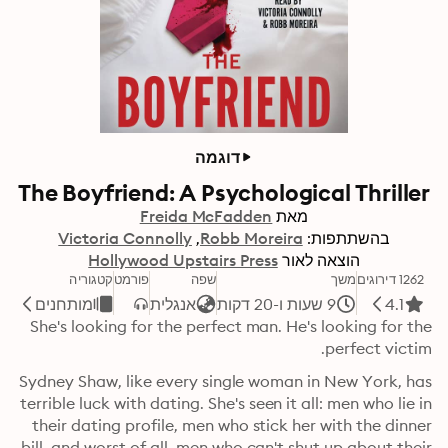
דוגמה
The Boyfriend: A Psychological Thriller
מאת
Freida McFadden
בהשתתפות:
Robb Moreira
Victoria Connolly
הוצאה לאור
Hollywood Upstairs Press
1262 דירוגים
משך
שפה
פורמט
קטגוריה
4.1
9 שעות ו-20 דקות
אנגלית
מותחנים
She's looking for the perfect man. He's looking for the 
perfect victim.
Sydney Shaw, like every single woman in New York, has 
terrible luck with dating. She's seen it all: men who lie in 
their dating profile, men who stick her with the dinner 
bill, and worst of all, men who can't shut up about their 