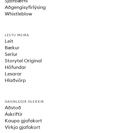
Sjálfbærni
Aðgengisyfirlýsing
Whistleblow
LESTU MEIRA
Leit
Bækur
Seríur
Storytel Original
Höfundar
Lesarar
Hlaðvörp
GAGNLEGIR HLEKKIR
Aðstoð
Áskriftir
Kaupa gjafakort
Virkja gjafakort