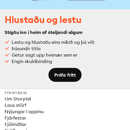
Hlustaðu og lestu
Stígðu inn í heim af óteljandi sögum
Lestu og hlustaðu eins mikið og þú vilt
Þúsundir titla
Getur sagt upp hvenær sem er
Engin skuldbinding
Prófa frítt
FYRIRTÆKIÐ
Um Storytel
Laus störf
Nýjungar í appinu
Fjárfestar
Fjölmiðlar