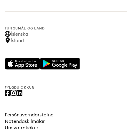
TUNGUMÁL OG LAND
Íslenska
Ísland
FYLGDU OKKUR
Persónuverndarstefna
Notendaskilmálar
Um vafrakökur