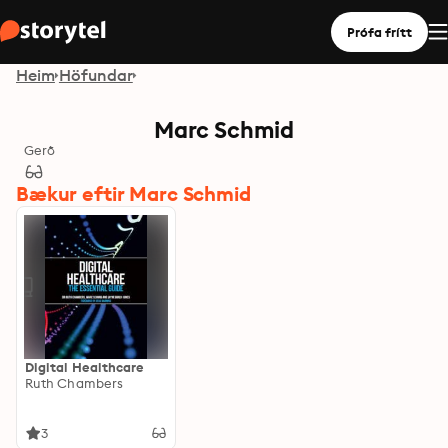
Prófa frítt
Heim
Höfundar
Marc Schmid
Gerð
Bækur eftir Marc Schmid
Digital Healthcare
Ruth Chambers
3