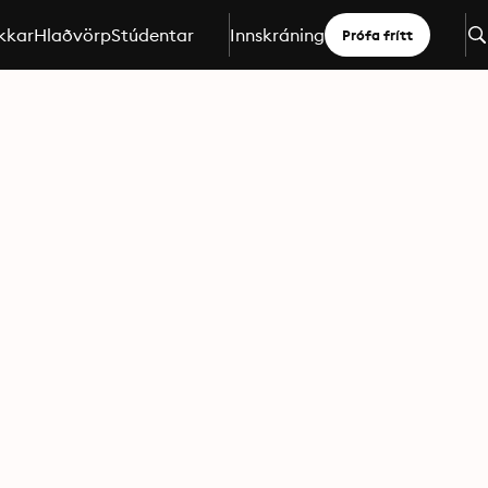
kkar
Hlaðvörp
Stúdentar
Innskráning
Prófa frítt