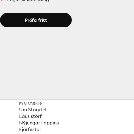
Prófa frítt
FYRIRTÆKIÐ
Um Storytel
Laus störf
Nýjungar í appinu
Fjárfestar