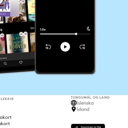
TUNGUMÁL OG LAND
HLEKKIR
Íslenska
Ísland
akort
akort