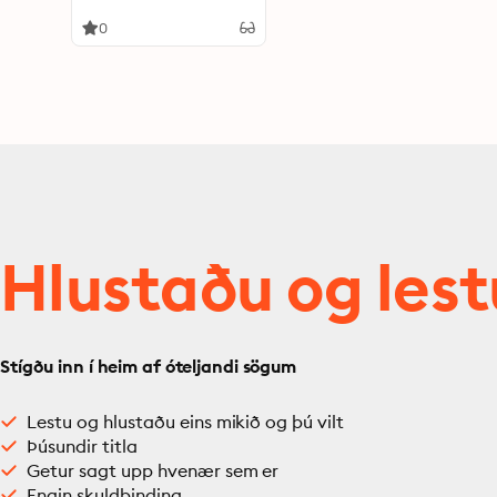
Revealing Your Inner
Beauty
0
Hlustaðu og lest
Stígðu inn í heim af óteljandi sögum
Lestu og hlustaðu eins mikið og þú vilt
Þúsundir titla
Getur sagt upp hvenær sem er
Engin skuldbinding