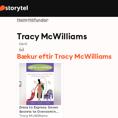
Heim
Höfundar
Tracy McWilliams
Gerð
Bækur eftir Tracy McWilliams
Dress to Express: Seven
Secrets to Overcoming
Closet Trauma and
Tracy McWilliams