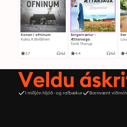
Konan í ofninum
Sorgarnætur -
Þar
Kaisu Kälviäinen
Ættarsaga
Lou
Torill Thorup
3.7
4.4
4
Veldu áskri
1 milljón hljóð- og rafbækur
Barnvænt viðmót