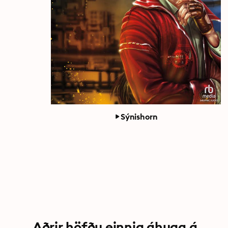
Sýnishorn
Aðrir höfðu einnig áhuga á...