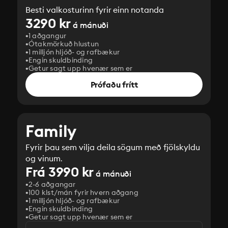
Besti valkosturinn fyrir einn notanda
3290 kr
á mánuði
1 aðgangur
Ótakmörkuð hlustun
1 milljón hljóð- og rafbækur
Engin skuldbinding
Getur sagt upp hvenær sem er
Prófaðu frítt
Family
Fyrir þau sem vilja deila sögum með fjölskyldu
og vinum.
Frá 3990 kr
á mánuði
2-6 aðgangar
100 klst/mán fyrir hvern aðgang
1 milljón hljóð- og rafbækur
‎Engin skuldbinding
Getur sagt upp hvenær sem er