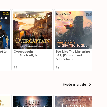
of 2)
Overcaptain
Too Like The Lightning (2
The W
L. E. Modesitt, Jr.
of 2) [Dramatized
of 2) 
ron
w
Adaptation]: Terra
Ada Palmer
Adapt
E.E. K
Ignota 1
Earth 
Skoða alla titla