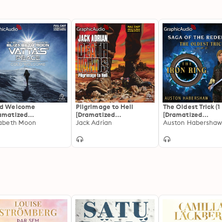
ld Welcome
Pilgrimage to Hell
The Oldest Trick (1 
amatized
[Dramatized
[Dramatized
ptation]: Vatta’s
zabeth Moon
Adaptation]:
Jack Adrian
Adaptation]: The I
Auston Habersha
ce 1
Deathlands 1
Ring