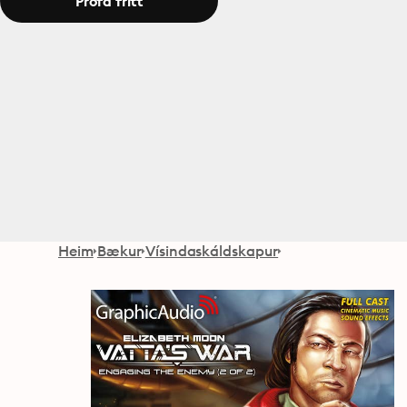
Prófa frítt
Heim
Bækur
Vísindaskáldskapur