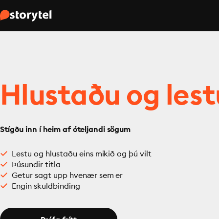
Hlustaðu og lest
Stígðu inn í heim af óteljandi sögum
Lestu og hlustaðu eins mikið og þú vilt
Þúsundir titla
Getur sagt upp hvenær sem er
Engin skuldbinding