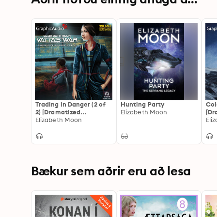
Trading in Danger (2 of
Hunting Party
Co
2) [Dramatized
Elizabeth Moon
[Dr
Adaptation]: Vatta's
Elizabeth Moon
Ada
Eli
War 1
Pea
Bækur sem aðrir eru að lesa