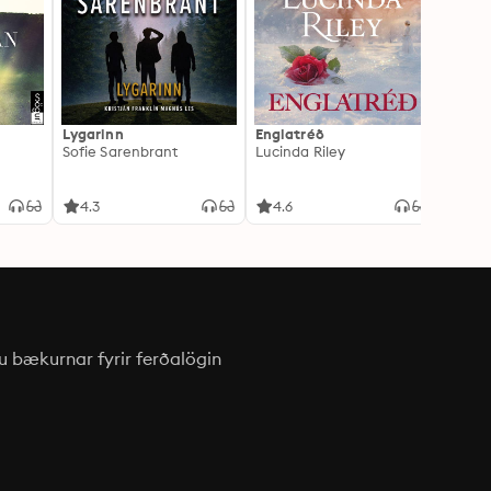
Lygarinn
Englatréð
Kókaín
Sofie Sarenbrant
Lucinda Riley
4.3
4.6
3.5
u bækurnar fyrir ferðalögin