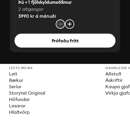
Þú + 1 fjölskyldumeðlimur
2 aðgangar
3990 kr á mánuði
Prófaðu frítt
LESTU MEIRA
GAGNLEGIR 
Leit
Aðstoð
Bækur
Áskriftir
Seríur
Kaupa gjaf
Storytel Original
Virkja gjaf
Höfundar
Lesarar
Hlaðvörp