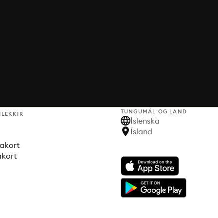
TUNGUMÁL OG LAND
HLEKKIR
Íslenska
Ísland
akort
akort