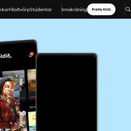
kkar
Hlaðvörp
Stúdentar
Innskráning
Prófa frítt