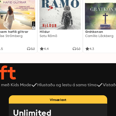
 sem hafið glitrar
Hildur
Grátkonan
ise Strömberg
Satu Rämö
Camilla Läckberg
.5
4.4
4.3
ft
 með Kids Mode
Hlustaðu og lestu á sama tíma
Vistað
Vinsælast
Unlimited