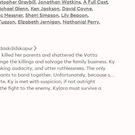
stopher Graybill
Jonathan Watkins
A Full Cast
ichael Glenn
Ken Jackson
David Coyne
ic Messner
Sherri Simpson
Lily Beacon
Tuazon
Elizabeth Jernigan
Nathanial Perry
ndaskáldskapur
 killed her parents and shattered the Vatta 
nge the killings and salvage the family business. Ky 
king audacity, and utter ruthlessness. The only 
chants to band together. Unfortunately, because she 
 Ky is met with suspicion, if not outright 
the fight to the enemy, Kylara must survive a 