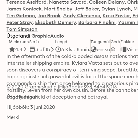
Terence Aselford
Nanette Savard
Colleen Delany
Chri
James Konicek
Mort Shelby
Jeff Baker
Dylan Lynch
M
Tim Getman
Joe Brack
Andy Clemence
Kate Foster
Er
Peter Stray
Elisabeth Demery
Barbara Pinolini
Yasmin 
Tom Simpson
Útgefandi
GraphicAudio
16 einkunn
Sería
Lengd
Tungumál
Gerð
Flokkur
4.4
3 af 15
6 Klst. 8 mín.
enska
Vísi
In the aftermath of the cold-blooded assassinations that
intersteller shipping empire, Kylara Vatta sets out to ave
soon discovers a conspiracy of terrifying scope, breathta
hope against such powerful evil is for all the space mer
commands a ship that once belonged to a notorious pirate,
© 2020 GraphicAudio (Hljóðbók): 9781645419013
hostility...even from her own cousin. Before she can take 
deadly minefield of deception and betrayal.
Útgáfudagur
Hljóðbók: 3 juni 2020
Merki