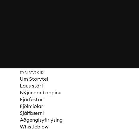
FYRIRTÆKIÐ
Um Storytel
Laus störf
Nýjungar í appinu
Fjárfestar
Fjölmiðlar
Sjálfbærni
Aðgengisyfirlýsing
Whistleblow