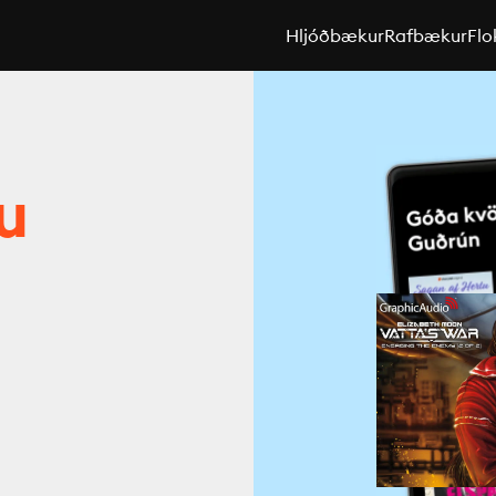
Hljóðbækur
Rafbækur
Flo
u