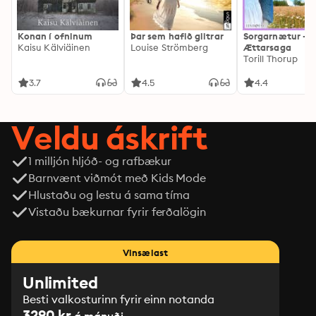
Konan í ofninum
Þar sem hafið glitrar
Sorgarnætur -
Kaisu Kälviäinen
Louise Strömberg
Ættarsaga
Torill Thorup
3.7
4.5
4.4
Veldu áskrift
1 milljón hljóð- og rafbækur
Barnvænt viðmót með Kids Mode
Hlustaðu og lestu á sama tíma
Vistaðu bækurnar fyrir ferðalögin
Vinsælast
Unlimited
Besti valkosturinn fyrir einn notanda
3290 kr