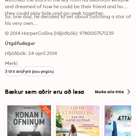
and dreamed of how he could be their friend and how 
they could play hide-and-go-seek together.
So, one day, he decided to set about catching a star of 
his very own…
© 2014 HarperCollins (Hljóðbók): 9780007571239
Útgáfudagur
Hljóðbók: 24 april 2014
Merki
3 til 6 ára
Fyrir þau yngstu
Bækur sem aðrir eru að lesa
Skoða alla titla