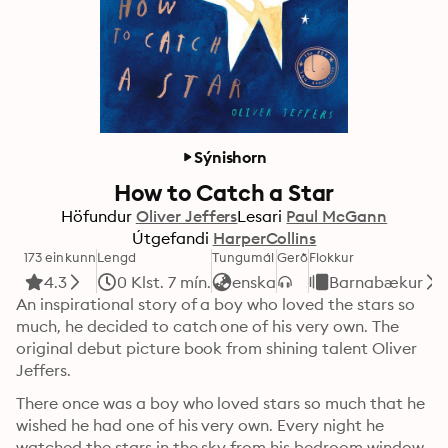
Sýnishorn
How to Catch a Star
Höfundur
Oliver Jeffers
Lesari
Paul McGann
Útgefandi
HarperCollins
173 einkunn
Lengd
Tungumál
Gerð
Flokkur
4.3
0 Klst. 7 mín.
enska
Barnabækur
An inspirational story of a boy who loved the stars so 
much, he decided to catch one of his very own. The 
original debut picture book from shining talent Oliver 
Jeffers.
There once was a boy who loved stars so much that he 
wished he had one of his very own. Every night he 
watched the stars in the sky from his bedroom window 