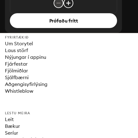
Prófaðu frítt
FYRIRTÆKIÐ
Um Storytel
Laus störf
Nýjungar í appinu
Fjárfestar
Fjölmiðlar
Sjálfbærni
Aðgengisyfirlýsing
Whistleblow
LESTU MEIRA
Leit
Bækur
Seríur