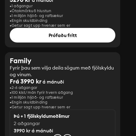
á mánuði
1 aðgangur
Ótakmörkuð hlustun
1 milljón hljóð- og rafbækur
Engin skuldbinding
Getur sagt upp hvenær sem er
Prófaðu frítt
Family
Fyrir þau sem vilja deila sögum með fjölskyldu
og vinum.
Frá 3990 kr
á mánuði
2-6 aðgangar
100 klst/mán fyrir hvern aðgang
1 milljón hljóð- og rafbækur
‎Engin skuldbinding
Getur sagt upp hvenær sem er
Þú + 1 fjölskyldumeðlimur
2 aðgangar
3990 kr á mánuði