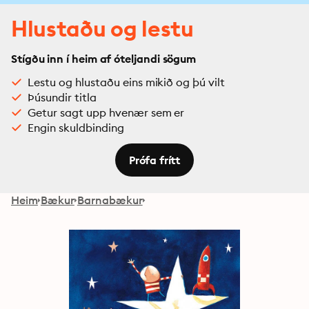
Hlustaðu og lestu
Stígðu inn í heim af óteljandi sögum
Lestu og hlustaðu eins mikið og þú vilt
Þúsundir titla
Getur sagt upp hvenær sem er
Engin skuldbinding
Prófa frítt
Heim
Bækur
Barnabækur