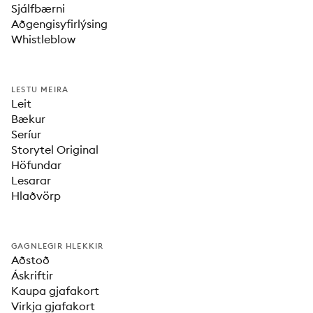
Sjálfbærni
Aðgengisyfirlýsing
Whistleblow
LESTU MEIRA
Leit
Bækur
Seríur
Storytel Original
Höfundar
Lesarar
Hlaðvörp
GAGNLEGIR HLEKKIR
Aðstoð
Áskriftir
Kaupa gjafakort
Virkja gjafakort