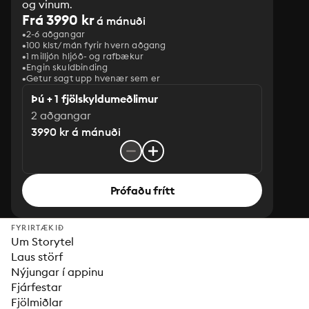
og vinum.
Frá 3990 kr
á mánuði
2-6 aðgangar
100 klst/mán fyrir hvern aðgang
1 milljón hljóð- og rafbækur
‎Engin skuldbinding
Getur sagt upp hvenær sem er
Þú + 1 fjölskyldumeðlimur
2 aðgangar
3990 kr á mánuði
Prófaðu frítt
FYRIRTÆKIÐ
Um Storytel
Laus störf
Nýjungar í appinu
Fjárfestar
Fjölmiðlar