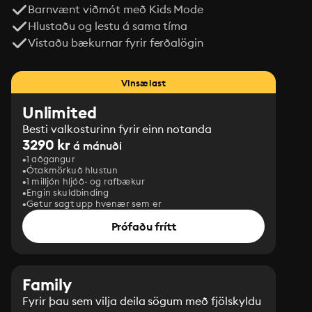
Barnvænt viðmót með Kids Mode
Hlustaðu og lestu á sama tíma
Vistaðu bækurnar fyrir ferðalögin
Vinsælast
Unlimited
Besti valkosturinn fyrir einn notanda
3290 kr
á mánuði
1 aðgangur
Ótakmörkuð hlustun
1 milljón hljóð- og rafbækur
Engin skuldbinding
Getur sagt upp hvenær sem er
Prófaðu frítt
Family
Fyrir þau sem vilja deila sögum með fjölskyldu