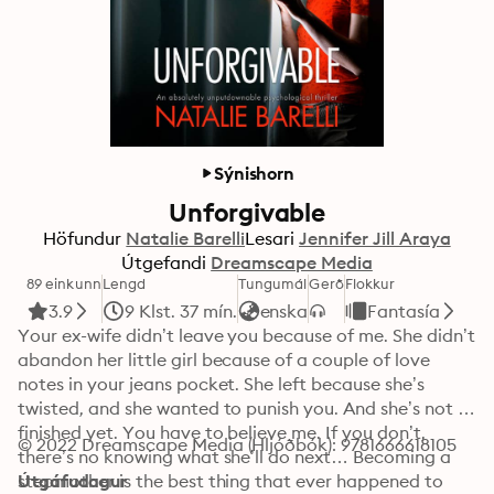
Sýnishorn
Unforgivable
Höfundur
Natalie Barelli
Lesari
Jennifer Jill Araya
Útgefandi
Dreamscape Media
89 einkunn
Lengd
Tungumál
Gerð
Flokkur
3.9
9 Klst. 37 mín.
enska
Fantasía
Your ex-wife didn’t leave you because of me. She didn’t 
abandon her little girl because of a couple of love 
notes in your jeans pocket. She left because she’s 
twisted, and she wanted to punish you. And she’s not 
finished yet. You have to believe me. If you don’t, 
© 2022 Dreamscape Media (Hljóðbók): 9781666618105
there’s no knowing what she’ll do next… Becoming a 
stepmother is the best thing that ever happened to 
Útgáfudagur