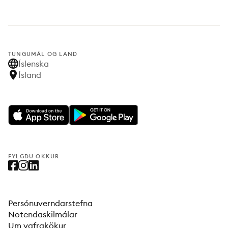
TUNGUMÁL OG LAND
Íslenska
Ísland
FYLGDU OKKUR
Persónuverndarstefna
Notendaskilmálar
Um vafrakökur