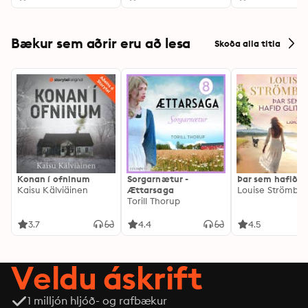
Bækur sem aðrir eru að lesa
Skoða alla titla
Konan í ofninum
Sorgarnætur -
Þar sem hafið gl
Kaisu Kälviäinen
Ættarsaga
Louise Strömbe
Torill Thorup
3.7
4.4
4.5
Veldu áskrift
1 milljón hljóð- og rafbækur