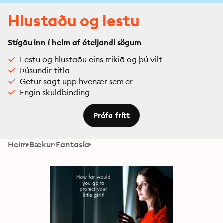
Hlustaðu og lestu
Stígðu inn í heim af óteljandi sögum
Lestu og hlustaðu eins mikið og þú vilt
Þúsundir titla
Getur sagt upp hvenær sem er
Engin skuldbinding
Prófa frítt
Heim
Bækur
Fantasía