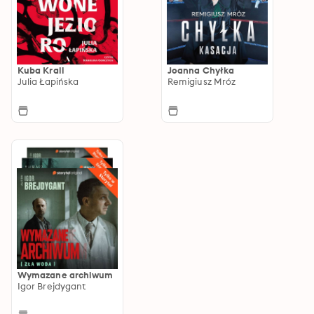
Kuba Krall
Joanna Chyłka
Julia Łapińska
Remigiusz Mróz
Wymazane archiwum
Igor Brejdygant