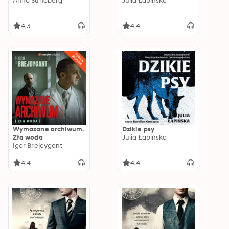
Anna Sundberg
Julia Łapińska
4.3
4.4
Wymazane archiwum.
Dzikie psy
Zła woda
Julia Łapińska
Igor Brejdygant
4.4
4.4