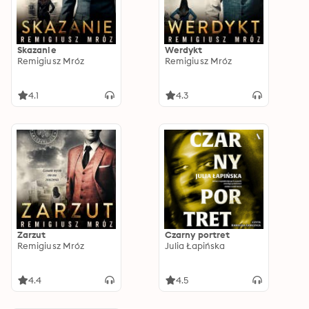
Skazanie
Werdykt
Remigiusz Mróz
Remigiusz Mróz
4.1
4.3
Zarzut
Czarny portret
Remigiusz Mróz
Julia Łapińska
4.4
4.5