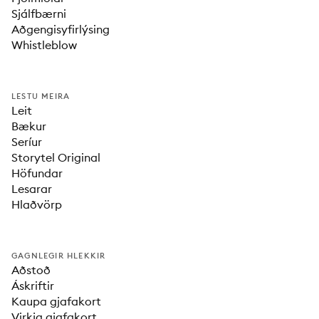
Sjálfbærni
Aðgengisyfirlýsing
Whistleblow
LESTU MEIRA
Leit
Bækur
Seríur
Storytel Original
Höfundar
Lesarar
Hlaðvörp
GAGNLEGIR HLEKKIR
Aðstoð
Áskriftir
Kaupa gjafakort
Virkja gjafakort