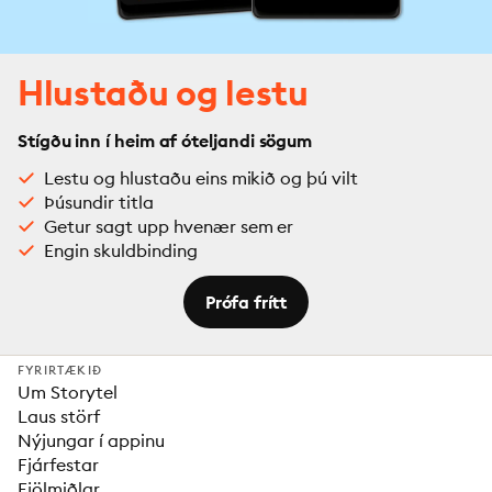
Hlustaðu og lestu
Stígðu inn í heim af óteljandi sögum
Lestu og hlustaðu eins mikið og þú vilt
Þúsundir titla
Getur sagt upp hvenær sem er
Engin skuldbinding
Prófa frítt
FYRIRTÆKIÐ
Um Storytel
Laus störf
Nýjungar í appinu
Fjárfestar
Fjölmiðlar