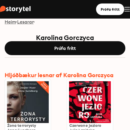
Prófa frítt
Heim
Lesarar
Karolina Gorczyca
Prófa frítt
Hljóðbækur lesnar af Karolina Gorczyca
Żona terrorysty
Czerwone jezioro