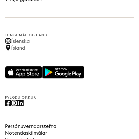
TUNGUMÁL OG LAND
Íslenska
Ísland
FYLGDU OKKUR
Persónuverndarstefna
Notendaskilmálar