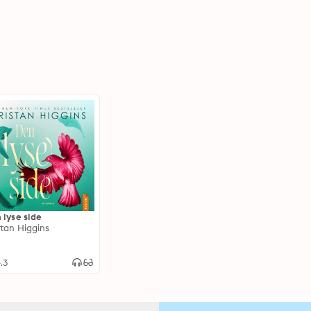
 lyse side
stan Higgins
.3