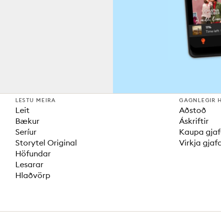
LESTU MEIRA
GAGNLEGIR 
Leit
Aðstoð
Bækur
Áskriftir
Seríur
Kaupa gjaf
Storytel Original
Virkja gjaf
Höfundar
Lesarar
Hlaðvörp