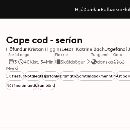
Hljóðbækur
Rafbækur
Flo
Cape cod - serían
Höfundur
Kristan Higgins
Lesari
Katrine Bach
Útgefandi
Sería
Lengd
Flokkur
Tungumál
Gerð
3
40Klst. 34Mín.
Skáldsögur
danska
Merki
Ljúflestur
Notalegt
Hjartahlý
Dramatík
Samtímabókmenntir
Ást og 
Nútímarómantík
Sambönd