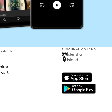
TUNGUMÁL OG LAND
HLEKKIR
Íslenska
Ísland
akort
akort