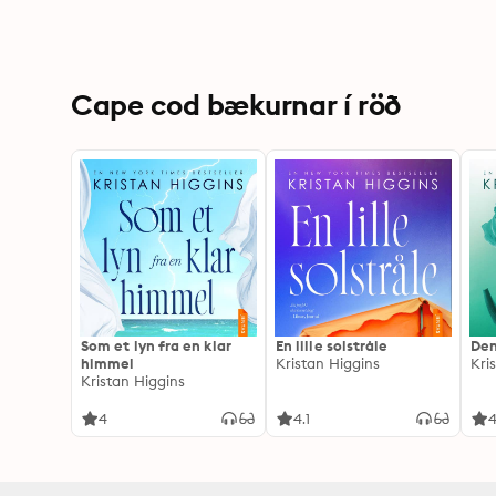
Cape cod bækurnar í röð
Som et lyn fra en klar
En lille solstråle
Den
himmel
Kristan Higgins
Kri
Kristan Higgins
4
4.1
4