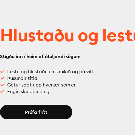
Hlustaðu og lest
Stígðu inn í heim af óteljandi sögum
Lestu og hlustaðu eins mikið og þú vilt
Þúsundir titla
Getur sagt upp hvenær sem er
Engin skuldbinding
Prófa frítt