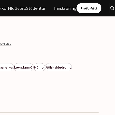
kkar
Hlaðvörp
Stúdentar
Innskráning
Prófa frítt
Jentas
kærleikur
Leyndarmál
Húmor
Fjölskyldudrama