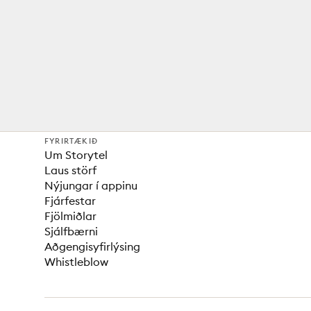
FYRIRTÆKIÐ
Um Storytel
Laus störf
Nýjungar í appinu
Fjárfestar
Fjölmiðlar
Sjálfbærni
Aðgengisyfirlýsing
Whistleblow