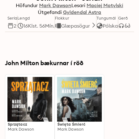
Höfundur
Mark Dawson
Lesari
Maciej Motylski
Útgefandi
Gyldendal Astra
Sería
Lengd
Flokkur
Tungumál
Gerð
2
16Klst. 56Mín.
Glæpasögur
Pólska
John Milton bækurnar í röð
Sprzątacz
Święta Śmierć
Mark Dawson
Mark Dawson