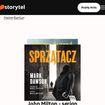
Prófa frítt
Heim
Seríur
John Milton - serían