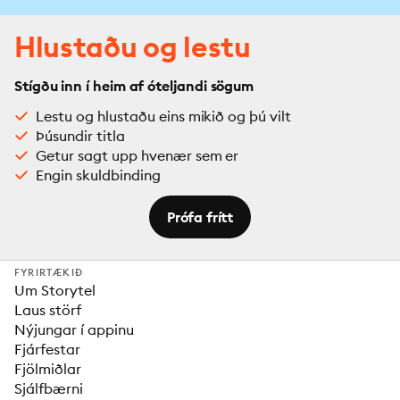
Hlustaðu og lestu
Stígðu inn í heim af óteljandi sögum
Lestu og hlustaðu eins mikið og þú vilt
Þúsundir titla
Getur sagt upp hvenær sem er
Engin skuldbinding
Prófa frítt
FYRIRTÆKIÐ
Um Storytel
Laus störf
Nýjungar í appinu
Fjárfestar
Fjölmiðlar
Sjálfbærni