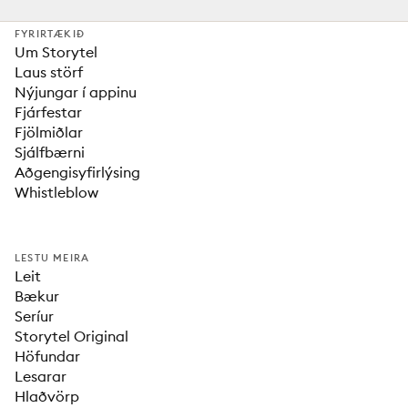
FYRIRTÆKIÐ
Um Storytel
Laus störf
Nýjungar í appinu
Fjárfestar
Fjölmiðlar
Sjálfbærni
Aðgengisyfirlýsing
Whistleblow
LESTU MEIRA
Leit
Bækur
Seríur
Storytel Original
Höfundar
Lesarar
Hlaðvörp