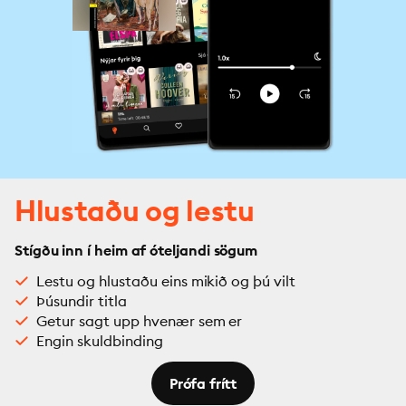
Hlustaðu og lestu
Stígðu inn í heim af óteljandi sögum
Lestu og hlustaðu eins mikið og þú vilt
Þúsundir titla
Getur sagt upp hvenær sem er
Engin skuldbinding
Prófa frítt