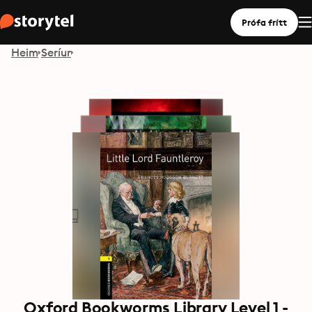
Prófa frítt
Heim
Seríur
Oxford Bookworms Library Level 1 -