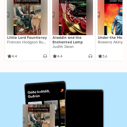
Little Lord Fauntleroy
Aladdin and the
Under the Moon
Frances Hodgson Burnett, Jennifer Bassett
Enchanted Lamp
Rowena Akinye
Judith Dean
4.4
4.4
3.6