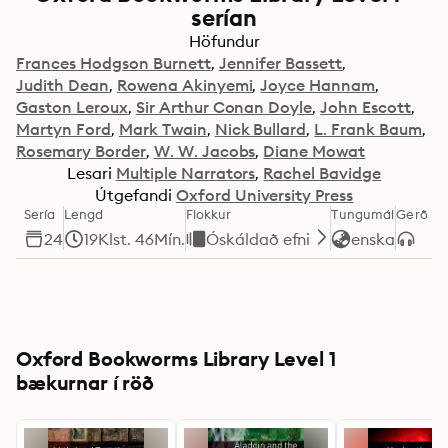
serían
Höfundur
Frances Hodgson Burnett
Jennifer Bassett
Judith Dean
Rowena Akinyemi
Joyce Hannam
Gaston Leroux
Sir Arthur Conan Doyle
John Escott
Martyn Ford
Mark Twain
Nick Bullard
L. Frank Baum
Rosemary Border
W. W. Jacobs
Diane Mowat
Lesari
Multiple Narrators
Rachel Bavidge
Útgefandi
Oxford University Press
Sería
Lengd
Flokkur
Tungumál
Gerð
24
19Klst. 46Mín.
Óskáldað efni
enska
Oxford Bookworms Library Level 1
bækurnar í röð