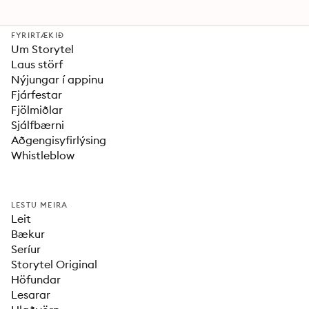
FYRIRTÆKIÐ
Um Storytel
Laus störf
Nýjungar í appinu
Fjárfestar
Fjölmiðlar
Sjálfbærni
Aðgengisyfirlýsing
Whistleblow
LESTU MEIRA
Leit
Bækur
Seríur
Storytel Original
Höfundar
Lesarar