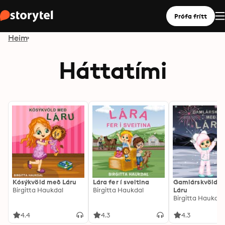
Prófa frítt
Heim
Háttatími
Kósýkvöld með Láru
Lára fer í sveitina
Gamlárskvöld 
Birgitta Haukdal
Birgitta Haukdal
Láru
Birgitta Haukdal
4.4
4.3
4.3