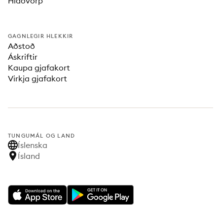
Hlaðvörp
GAGNLEGIR HLEKKIR
Aðstoð
Áskriftir
Kaupa gjafakort
Virkja gjafakort
TUNGUMÁL OG LAND
Íslenska
Ísland