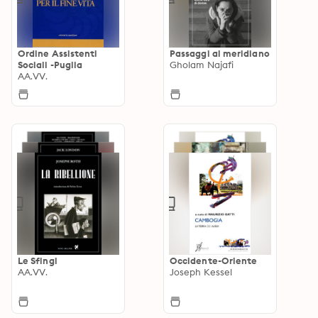
Ordine Assistenti
Passaggi al meridiano
Sociali -Puglia
Gholam Najafi
AA.VV.
Le Sfingi
Occidente-Oriente
AA.VV.
Joseph Kessel