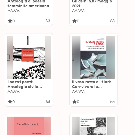
Antologia di poesia
Gli asini n.87 maggio
femminile americana
2021
AA.VV.
AA.VV.
0
0
I nostri poeti:
Il vaso rotto e i fiori:
Antologia civile
Con-vivere la
essenziale dell'Italia
AA.VV.
malattia (e) generare
AA.VV.
repubblicana
la vita
0
0