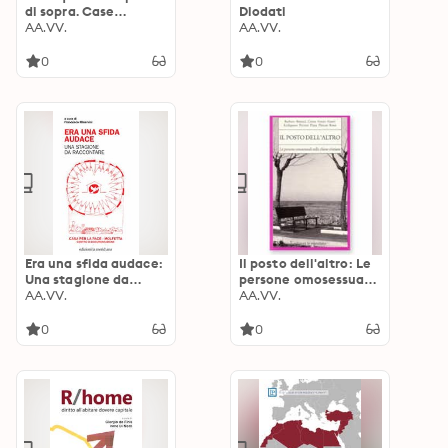
di sopra. Case
Diodati
infestate nelle ghost
AA.VV.
AA.VV.
stories
0
0
Era una sfida audace:
Il posto dell'altro: Le
Una stagione da
persone omosessuali
raccontare
AA.VV.
nelle chiese cristiane
AA.VV.
0
0