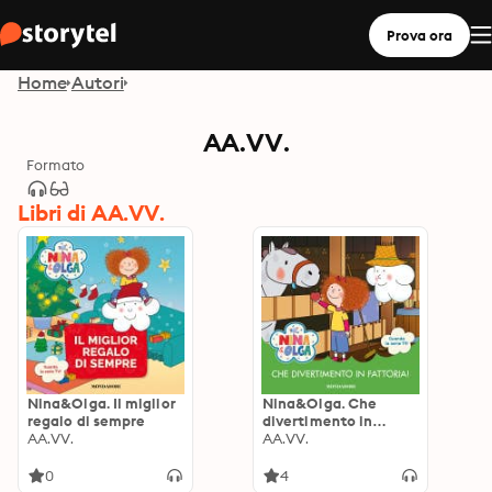
Prova ora
Home
Autori
AA.VV.
Formato
Libri di AA.VV.
Nina&Olga. Il miglior
Nina&Olga. Che
regalo di sempre
divertimento in
AA.VV.
fattoria!
AA.VV.
0
4