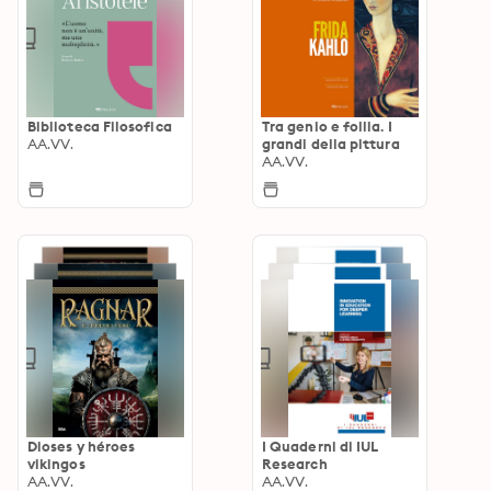
Biblioteca Filosofica
Tra genio e follia. I
AA.VV.
grandi della pittura
AA.VV.
Dioses y héroes
I Quaderni di IUL
vikingos
Research
AA.VV.
AA.VV.