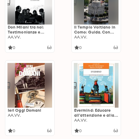
Don Milani tra noi:
Il Tempio Voltiano in
Testimonianze e
Como: Guida. Con
riflessioni di amici,
AA.VV.
una scheda
AA.VV.
educatori, visitatori e
aggiornata sul Faro
lettori
Voltiano
0
0
Ieri Oggi Domani
Evermind: Educare
AA.VV.
all'attenzione e alla
concentrazione
AA.VV.
0
0