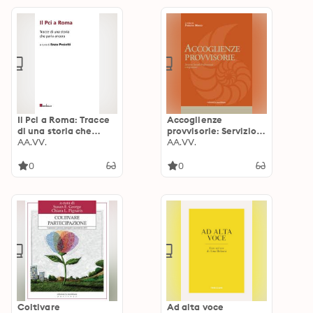
Il Pci a Roma: Tracce
Accoglienze
di una storia che
provvisorie: Servizio
parla ancora
AA.VV.
sociale professionale
AA.VV.
e migrazioni
0
0
Coltivare
Ad alta voce