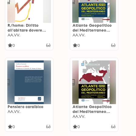
R/home: Diritto
Atlante Geopolitico
all'abitare dovere
del Mediterraneo
capitale
AA.VV.
2018
AA.VV.
0
0
Pensiero caraibico
Atlante Geopolitico
AA.VV.
del Mediterraneo
2020
AA.VV.
0
0