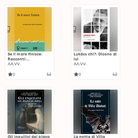
Se il mare finisce:
Lukács chi?: Dicono di
Racconti
lui
multimediali migranti
AA.VV.
AA.VV.
0
0
Gli inquilini del piano
La notte di Villa