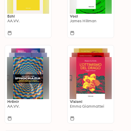
Echi
Voci
AA.VV.
James Hillman
Hrönir
Visioni
AA.VV.
Emma Giammattei