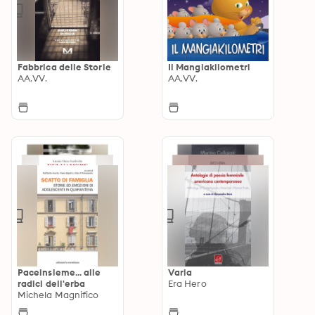
Fabbrica delle Storie
Il Mangiakilometri
AA.VV.
AA.VV.
Paceinsieme... alle
Varia
radici dell'erba
Era Hero
Michela Magnifico