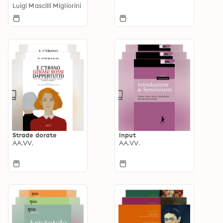
Luigi Mascilli Migliorini
Strade dorate
input
AA.VV.
AA.VV.