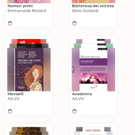
Numeri primi
Biblioteca del ciclista
Emmanuelle Richard
Silvia Gottardi
MenabÒ
Academia
AA.VV.
AA.VV.