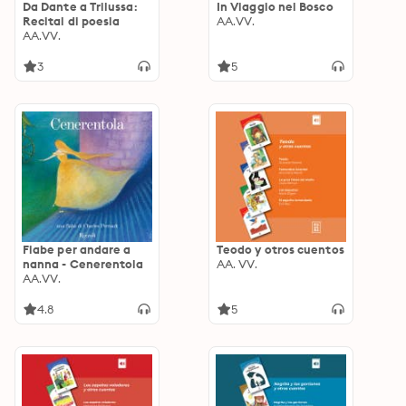
Da Dante a Trilussa:
In Viaggio nel Bosco
Recital di poesia
AA.VV.
AA.VV.
3
5
Fiabe per andare a
Teodo y otros cuentos
nanna - Cenerentola
AA. VV.
AA.VV.
4.8
5