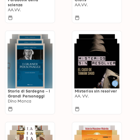
scienza
AA.VV.
AA.VV.
Storia di Sardegna – I
Misterios sin resolver
Grandi Personaggi
AA. VV.
Dino Manca