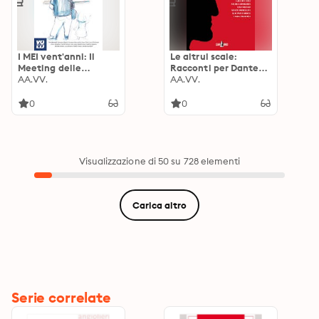
I MEI vent'anni: Il
Le altrui scale:
Meeting delle
Racconti per Dante
Etichette
AA.VV.
Alighieri
AA.VV.
indipendenti - 1994-
2014
0
0
Visualizzazione di 50 su 728 elementi
Carica altro
Serie correlate