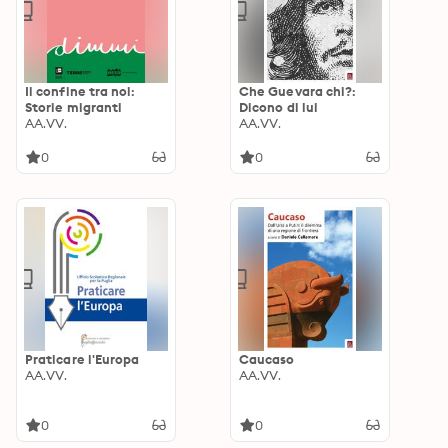
Il confine tra noi:
Che Guevara chi?:
Storie migranti
Dicono di lui
AA.VV.
AA.VV.
0
0
Praticare l'Europa
Caucaso
AA.VV.
AA.VV.
0
0