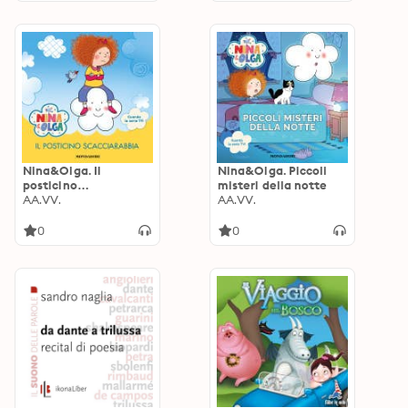
Nina&Olga. Il
Nina&Olga. Piccoli
posticino
misteri della notte
scacciarabbia
AA.VV.
AA.VV.
0
0