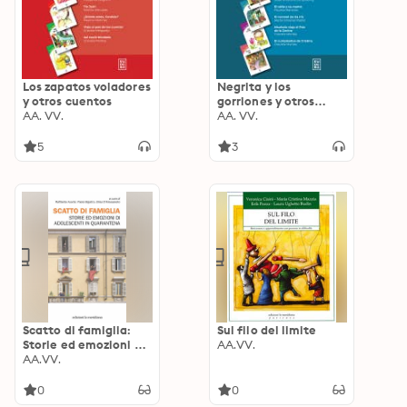
Los zapatos voladores
Negrita y los
y otros cuentos
gorriones y otros
AA. VV.
cuentos
AA. VV.
5
3
Scatto di famiglia:
Sul filo del limite
Storie ed emozioni di
AA.VV.
adolescenti in
AA.VV.
quarantena
0
0