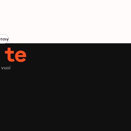
ntasy
 te
 vuoi