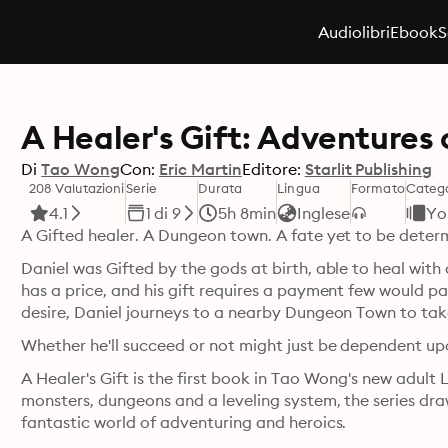
Audiolibri
Ebook
S
A Healer's Gift: Adventures 
Di
Tao Wong
Con:
Eric Martin
Editore:
Starlit Publishing
208 Valutazioni
Serie
Durata
Lingua
Formato
Categ
4.1
1 di 9
5h 8min
Inglese
Yo
A Gifted healer. A Dungeon town. A fate yet to be deter
Daniel was Gifted by the gods at birth, able to heal with
has a price, and his gift requires a payment few would pay
desire, Daniel journeys to a nearby Dungeon Town to take 
Whether he'll succeed or not might just be dependent upo
A Healer's Gift is the first book in Tao Wong's new adult L
monsters, dungeons and a leveling system, the series draw
fantastic world of adventuring and heroics.