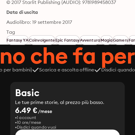
© 2017 Starlit Publishing (AUDIO): 9781989458037
Data di uscita
Audiolibro: 19 settembre 2017
Tag
Fantasy YA
Coinvolgente
Epic Fantasy
Avventura
Magia
Gamers
Fa
ano che fa per
o per bambini)
Scarica e ascolta offline
Disdici quando
Basic
Le tue prime storie, al prezzo più basso.
6.49 €
/mese
1 account
10 ore/mese
Disdici quando vuoi