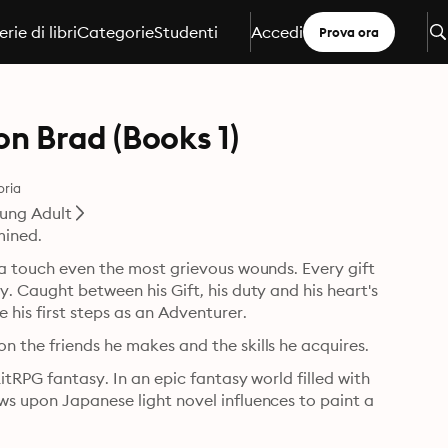
erie di libri
Categorie
Studenti
Accedi
Prova ora
on Brad (Books 1)
oria
ung Adult
mined.
 a touch even the most grievous wounds. Every gift 
. Caught between his Gift, his duty and his heart's 
his first steps as an Adventurer.
n the friends he makes and the skills he acquires.
itRPG fantasy. In an epic fantasy world filled with 
s upon Japanese light novel influences to paint a 