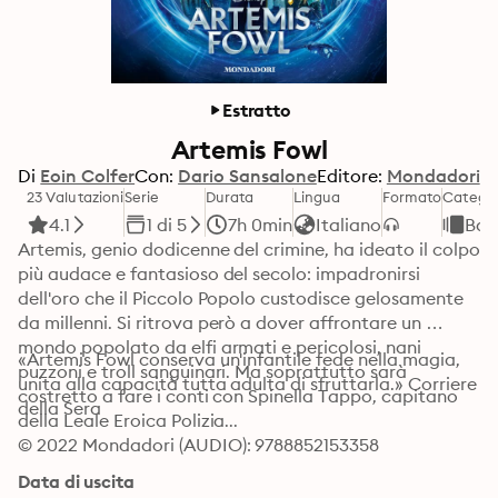
Estratto
Artemis Fowl
Di
Eoin Colfer
Con:
Dario Sansalone
Editore:
Mondadori
23 Valutazioni
Serie
Durata
Lingua
Formato
Categor
4.1
1 di 5
7h 0min
Italiano
Bam
Artemis, genio dodicenne del crimine, ha ideato il colpo 
più audace e fantasioso del secolo: impadronirsi 
dell'oro che il Piccolo Popolo custodisce gelosamente 
da millenni. Si ritrova però a dover affrontare un 
mondo popolato da elfi armati e pericolosi, nani 
«Artemis Fowl conserva un'infantile fede nella magia, 
puzzoni e troll sanguinari. Ma soprattutto sarà 
unita alla capacità tutta adulta di sfruttarla.» Corriere 
costretto a fare i conti con Spinella Tappo, capitano 
della Sera
della Leale Eroica Polizia...
© 2022 Mondadori (AUDIO): 9788852153358
Data di uscita