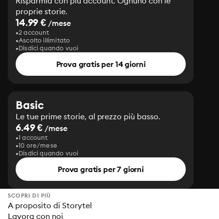
Risparmia con più account. Ognuno con le
proprie storie.
14.99 €
/mese
2 account
Ascolto illimitato
Disdici quando vuoi
Prova gratis per 14 giorni
Basic
Le tue prime storie, al prezzo più basso.
6.49 €
/mese
1 account
10 ore/mese
Disdici quando vuoi
Prova gratis per 7 giorni
SCOPRI DI PIÙ
A proposito di Storytel
Lavora con noi