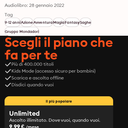
Audiolibro: 28 gennaio 2022
Tag
9-12 anni
Azione
Avventura
Magia
Fantasy
Saghe
Gruppo Mondadori
Scegli il piano che
fa per te
Più di 400.000 titoli
Kids Mode (accesso sicuro per bambini)
Scarica e ascolta offline
Disdici quando vuoi
Il più popolare
Unlimited
Ascolto illimitato. Dove vuoi, quando vuoi.
9.99 €
/mese