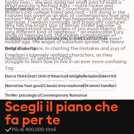
family man – she was doing her small part to build a 
What exactly is Richard Katz – outré rocker and 
better world.
In his first novel since The Corrections, Jonathan 
Walter's old college friend and rival – still doing in the 
Franzen has given us an epic of contemporary love and 
picture? Most of all, what has happened to poor Patty? 
marriage. Freedom comically and tragically captures 
Why has the bright star of Barrier Street become "a 
the temptations and burdens of too much liberty: the 
very different kind of neighbour," an implacable Fury 
thrills of teenage lust, the shaken compromises of 
coming unhinged before the street's attentive eyes?
© 2010 Fourth Estate (AUDIO): 9780007377541
middle age, the wages of suburban sprawl, the heavy 
weight of empire. In charting the mistakes and joys of 
Data di uscita
Freedom's intensely realized characters, as they 
Audiolibro: 23 settembre 2010
struggle to learn how to live in an ever more confusing 
world, Franzen has produced an indelible and deeply 
Tag
moving portrait of our time.
Duri a finire
Stati Uniti d'America
Famiglia
Relazioni
Identità
Narrativa feel-good
Classici internazionali
Drammi familiari
Thriller psicologico
Contemporary Romance
Scegli il piano che
fa per te
Più di 400.000 titoli