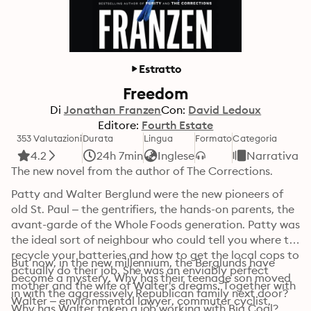
Estratto
Freedom
Di
Jonathan Franzen
Con:
David Ledoux
Editore:
Fourth Estate
353 Valutazioni
Durata
Lingua
Formato
Categoria
4.2
24h 7min
Inglese
Narrativa
The new novel from the author of The Corrections.
Patty and Walter Berglund were the new pioneers of 
old St. Paul – the gentrifiers, the hands-on parents, the 
avant-garde of the Whole Foods generation. Patty was 
the ideal sort of neighbour who could tell you where to 
recycle your batteries and how to get the local cops to 
But now, in the new millennium, the Berglunds have 
actually do their job. She was an enviably perfect 
become a mystery. Why has their teenage son moved 
mother and the wife of Walter's dreams. Together with 
in with the aggressively Republican family next door? 
Walter – environmental lawyer, commuter cyclist, 
Why has Walter taken a job working with Big Coal? 