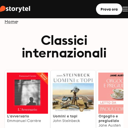
Prova ora
Home
Classici
internazionali
L'avversario
Uomini e topi
Orgoglio e
Emmanuel Carrère
John Steinbeck
pregiudizio
Jane Austen