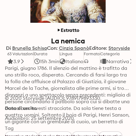
Estratto
La nemica
Di
Brunella Schisa
Con:
Cinzia Spanò
Editore:
Storyside
63 Valutazioni
Durata
Lingua
Formato
Categoria
3.9
15h 3min
Italiano
Narrativa
Parigi, giugno 1786. Il silenzio del mattino è trafitto da 
uno strillo roco, disperato. Cercando di farsi largo tra 
la folla che affluisce al Palazzo di Giustizia, il giovane 
Marcel de la Tache, giornalista alle prime armi, si trova 
dinnanzi a uno spettacolo senza precedenti: migliaia di 
© 2020 Storyside (AUDIO): 9789179893330
persone circondano il patibolo sopra cui si dibatte una 
donna con le vesti stracciate. Da sola tiene testa a 
Data di uscita
quattro uomini. Soltanto il boia di Parigi, Henri Sanson, 
Audiolibro: 25 settembre 2020
un gigante con un grembiule di cuoio, un berretto di 
pelo e una frusta in mano, se ne sta tranquillo accanto 
Tag
a un braciere fumante, pronto a infliggere alla 