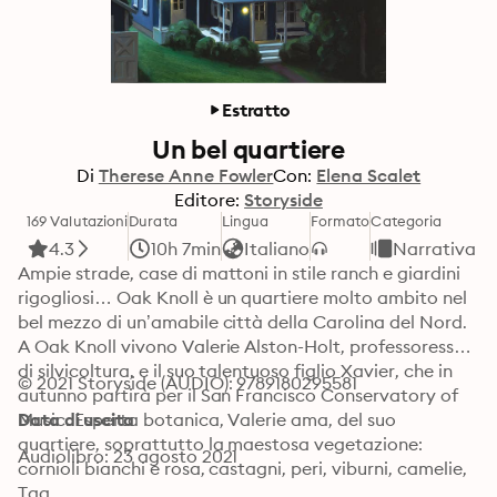
Estratto
Un bel quartiere
Di
Therese Anne Fowler
Con:
Elena Scalet
Editore:
Storyside
169 Valutazioni
Durata
Lingua
Formato
Categoria
4.3
10h 7min
Italiano
Narrativa
Ampie strade, case di mattoni in stile ranch e giardini 
rigogliosi… Oak Knoll è un quartiere molto ambito nel 
bel mezzo di un’amabile città della Carolina del Nord.

A Oak Knoll vivono Valerie Alston-Holt, professoressa 
di silvicoltura, e il suo talentuoso figlio Xavier, che in 
© 2021 Storyside (AUDIO): 9789180295581
autunno partirà per il San Francisco Conservatory of 
Music. Esperta botanica, Valerie ama, del suo 
Data di uscita
quartiere, soprattutto la maestosa vegetazione: 
Audiolibro: 23 agosto 2021
cornioli bianchi e rosa, castagni, peri, viburni, camelie, 
ciliegi, cachi, cespugli di biancospino e agrifoglio. E, 
Tag