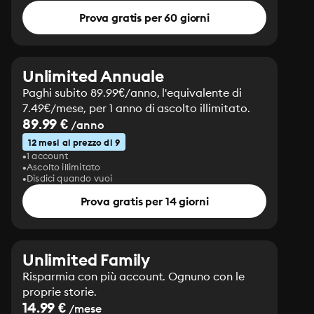
scontrarsi, soprattutto quando Brad Whitman, 
Prova gratis per 60 giorni
incurante di ogni regola di buon vicinato, lascia che i 
lavori di ristrutturazione della casa intacchino le radici 
della quercia tanto amata da Valerie.

Tra gli Aston-Holt e i Whitman scoppia, feroce, la 
Unlimited Annuale
guerra. Una guerra che cela in sé il seme dell’odio 
Paghi subito 89.99€/anno, l'equivalente di
razzista e che rischia di sfociare nel più drammatico 
7.49€/mese, per 1 anno di ascolto illimitato.
degli esiti. Una guerra che non si arresta nemmeno 
89.99 €
/anno
quando tra Xavier e Juniper sboccia l’amore.
12 mesi al prezzo di 9
1 account
Ascolto illimitato
Disdici quando vuoi
Prova gratis per 14 giorni
Unlimited Family
Risparmia con più account. Ognuno con le
proprie storie.
14.99 €
/mese