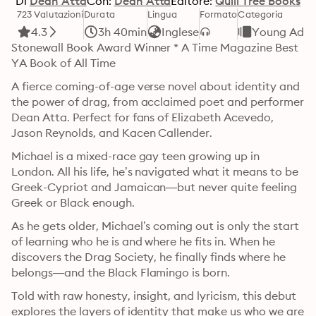
Di
Dean Atta
Con:
Dean Atta
Editore:
Quill Tree Books
723 Valutazioni
Durata
Lingua
Formato
Categoria
4.3
3h 40min
Inglese
Young Adul
Stonewall Book Award Winner * A Time Magazine Best 
YA Book of All Time
A fierce coming-of-age verse novel about identity and 
the power of drag, from acclaimed poet and performer 
Dean Atta. Perfect for fans of Elizabeth Acevedo, 
Jason Reynolds, and Kacen Callender.
Michael is a mixed-race gay teen growing up in 
London. All his life, he’s navigated what it means to be 
Greek-Cypriot and Jamaican—but never quite feeling 
Greek or Black enough.
As he gets older, Michael’s coming out is only the start 
of learning who he is and where he fits in. When he 
discovers the Drag Society, he finally finds where he 
belongs—and the Black Flamingo is born.
Told with raw honesty, insight, and lyricism, this debut 
explores the layers of identity that make us who we are