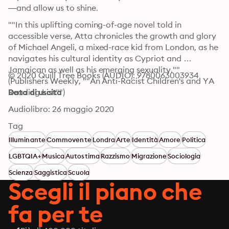
—and allow us to shine.
""In this uplifting coming-of-age novel told in 
accessible verse, Atta chronicles the growth and glory 
of Michael Angeli, a mixed-race kid from London, as he 
navigates his cultural identity as Cypriot and 
Jamaican as well as his emerging sexuality."" 
© 2020 Quill Tree Books (AUDIO): 9780063003934
(Publishers Weekly, ""An Anti-Racist Children's and YA 
Reading List"")
Data di uscita
Audiolibro: 26 maggio 2020
Tag
Illuminante
Commovente
Londra
Arte
Identità
Amore
Politica
LGBTQIA+
Musica
Autostima
Razzismo
Migrazione
Sociologia
Scienza
Saggistica
Scuola
Scegli il piano che
fa per te