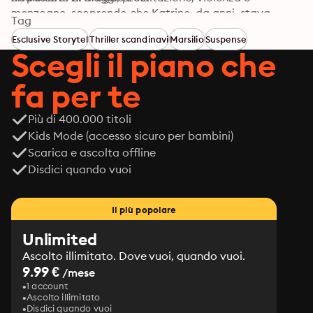
menzogne, scoprendo che Katrine, da anni, stava 
Tag
svolgendo una sua indagine privata.
Esclusive Storytel
Thriller scandinavi
Marsilio
Suspense
Scegli il piano che
fa per te
Più di 400.000 titoli
Kids Mode (accesso sicuro per bambini)
Scarica e ascolta offline
Disdici quando vuoi
Il più popolare
Unlimited
Ascolto illimitato. Dove vuoi, quando vuoi.
9.99 €
/mese
1 account
Ascolto illimitato
Disdici quando vuoi