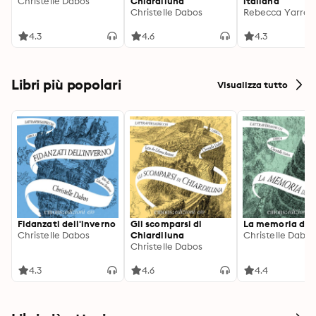
Christelle Dabos
Chiardiluna
italiana
Christelle Dabos
Rebecca Yarros
4.3
4.6
4.3
Libri più popolari
Visualizza tutto
Fidanzati dell'inverno
Gli scomparsi di
La memoria di 
Christelle Dabos
Chiardiluna
Christelle Dabos
Christelle Dabos
4.3
4.6
4.4