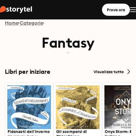
Prova ora
Home
Categorie
Fantasy
-
Libri per iniziare
Visualizza tutto
Fidanzati dell'inverno
Gli scomparsi di
Onyx Storm: Edi