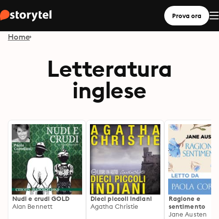
Prova ora
Home
Letteratura
inglese
Nudi e crudi GOLD
Dieci piccoli indiani
Ragione e
Alan Bennett
Agatha Christie
sentimento
Jane Austen